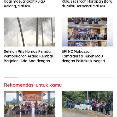
bagi masyarakat Pulau
KUR, Secercah Harapan Baru
Kelang, Maluku
di Pulau Terpencil Maluku
Setelah Rilis Humas Pemda,
BRI KC Makassar
Pembakaran Arang Kembali
Tamalanrea Teken MoU
Berjalan, Ada Apa dengan
dengan Politeknik Negeri
Penegakan Aturan?
Ujung Pandang Perkuat
Layanan Perbankan
Rekomendasi untuk kamu