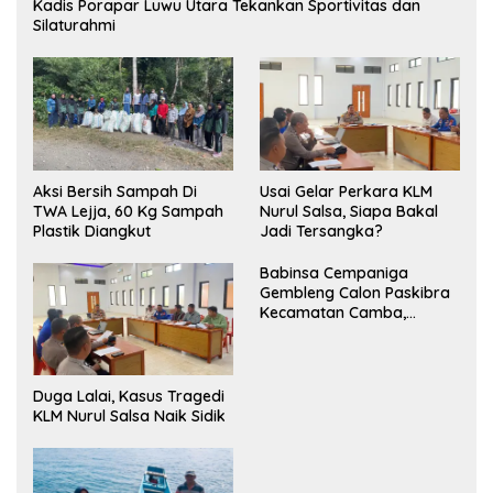
Kadis Porapar Luwu Utara Tekankan Sportivitas dan
Silaturahmi
Aksi Bersih Sampah Di
‎Usai Gelar Perkara KLM
TWA Lejja, 60 Kg Sampah
Nurul Salsa, Siapa Bakal
Plastik Diangkut
Jadi Tersangka?
Babinsa Cempaniga
Gembleng Calon Paskibra
Kecamatan Camba,
Tanamkan Disiplin dan
Semangat Nasionalisme
Duga Lalai, Kasus Tragedi
KLM Nurul Salsa Naik Sidik