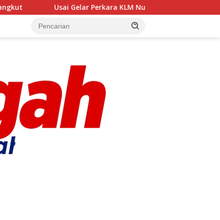
‎Usai Gelar Perkara KLM Nurul Salsa, Siapa Bakal Jadi Te