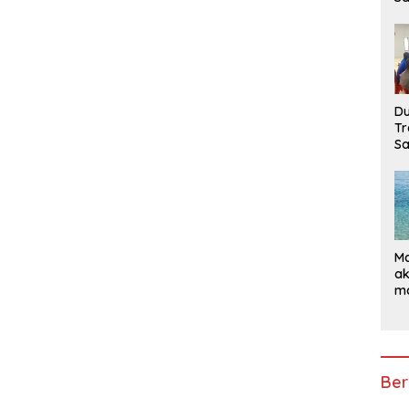
Di
Du
Tr
Sa
Ma
ak
ma
Ke
Ber