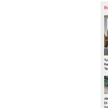
B
T
Re
Te
Ak
Di
Sa