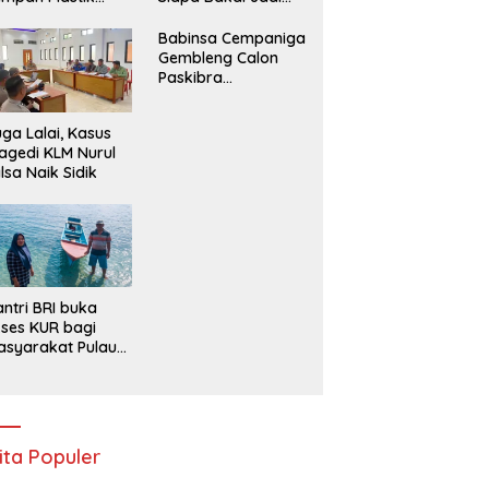
angkut
Tersangka?
Babinsa Cempaniga
Gembleng Calon
Paskibra
Kecamatan Camba,
Tanamkan Disiplin
ga Lalai, Kasus
dan Semangat
agedi KLM Nurul
Nasionalisme
lsa Naik Sidik
ntri BRI buka
ses KUR bagi
syarakat Pulau
lang, Maluku
ita Populer