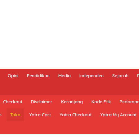
Opini
Pendidikan
Media
Independen
Sejarah
Checkout
Disclaimer
Keranjang
Kode Etik
Pedoman 
n
Toko
Yatra Cart
Yatra Checkout
Yatra My Account