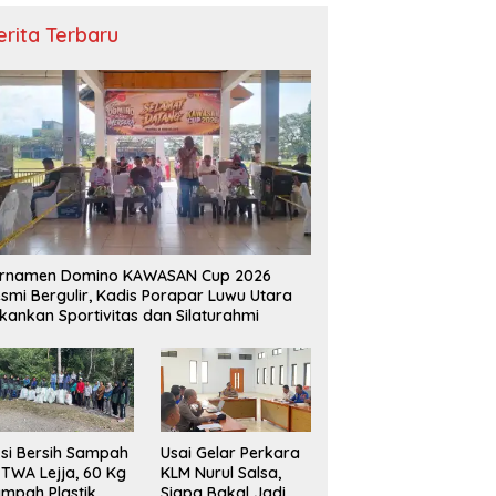
erita Terbaru
urnamen Domino KAWASAN Cup 2026
smi Bergulir, Kadis Porapar Luwu Utara
kankan Sportivitas dan Silaturahmi
si Bersih Sampah
‎Usai Gelar Perkara
 TWA Lejja, 60 Kg
KLM Nurul Salsa,
mpah Plastik
Siapa Bakal Jadi