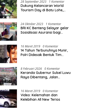
28 September 2023
1 Komentar
Dukung Kelancaran World
Tourism Day di Batu Lohe,
Kodim 1415/Selayar
operasikan 10 Unit Sepeda
Motor Dinas
24 Oktober 2023
1 Komentar
BRI KC Benteng Selayar gelar
Sosialisasi Asuransi bagi
Warga Pasar Sentral Bonea
16 Maret 2019
0 Komentar
14 Tahun Terbunuhnya Munir,
Polri Didesak Bentuk Tim
Khusus
8 Februari 2026
0 Komentar
Keranda Gubernur Sulsel Luwu
Raya Dibentang, Jalan
Nasional Luwu Diblokade
16 Maret 2019
0 Komentar
Video: Kelemahan dan
Kelebihan All New Terios