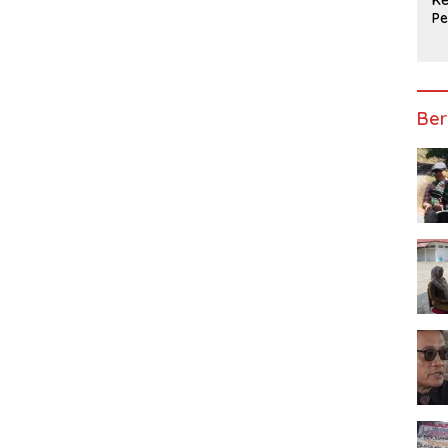
P
Ap
Ber