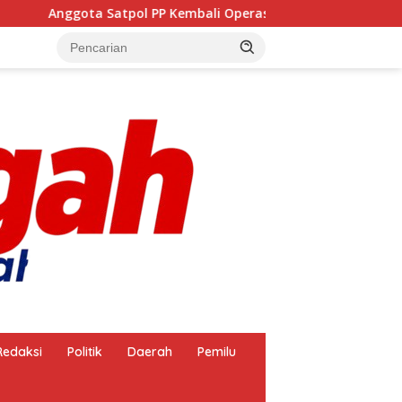
gota Satpol PP Kembali Operasikan Pembakaran Arang, Apa K
Redaksi
Politik
Daerah
Pemilu