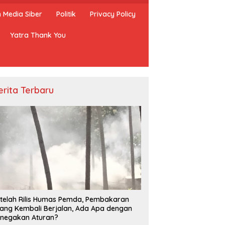
Media Siber
Politik
Privacy Policy
Yatra Thank You
erita Terbaru
ta Satpol PP Kembali
Penangkapan Ikan Hidup
B
asikan Pembakaran
Dengan Bius Kembali Marak di
N
g, Apa Kebal Hukum ?
Takabonerate
T
telah Rilis Humas Pemda, Pembakaran
P
ang Kembali Berjalan, Ada Apa dengan
negakan Aturan?