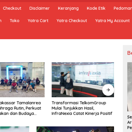
Checkout
Disclaimer
Keranjang
Kode Etik
Pedoman 
n
Toko
Yatra Cart
Yatra Checkout
Yatra My Account
B
Makassar Tamalanrea
Transformasi TelkomGroup
Anggo
ahraga Rutin, Perkuat
Mulai Tunjukkan Hasil,
Oper
kan dan Budaya
InfraNexia Catat Kinerja Positif
Aran
Se
hat
Ar
Pe