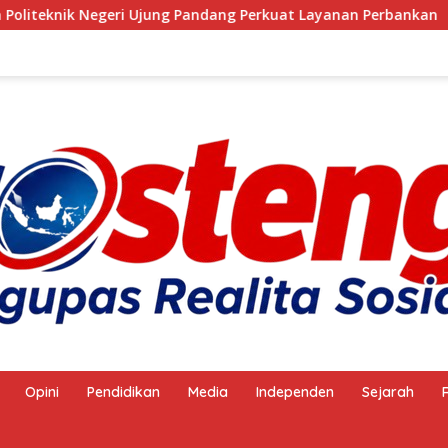
 Negeri Ujung Pandang Perkuat Layanan Perbankan
Ang
Opini
Pendidikan
Media
Independen
Sejarah