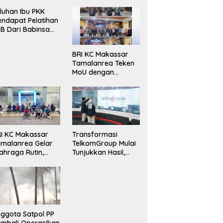
luhan Ibu PKK
ndapat Pelatihan
B Dari Babinsa
ersama Ketua PKK
ncongloe.
BRI KC Makassar
Tamalanrea Teken
MoU dengan
Politeknik Negeri
Ujung Pandang
Perkuat Layanan
Perbankan
I KC Makassar
Transformasi
malanrea Gelar
TelkomGroup Mulai
ahraga Rutin,
Tunjukkan Hasil,
rkuat
InfraNexia Catat
ekompakan dan
Kinerja Positif
daya Kerja Sehat
ggota Satpol PP
mbali Operasikan