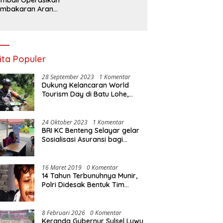
embakaran Arang,
a Kebal Hukum ?
ita Populer
28 September 2023
1 Komentar
Dukung Kelancaran World
Tourism Day di Batu Lohe,
Kodim 1415/Selayar
operasikan 10 Unit Sepeda
Motor Dinas
24 Oktober 2023
1 Komentar
BRI KC Benteng Selayar gelar
Sosialisasi Asuransi bagi
Warga Pasar Sentral Bonea
16 Maret 2019
0 Komentar
14 Tahun Terbunuhnya Munir,
Polri Didesak Bentuk Tim
Khusus
8 Februari 2026
0 Komentar
Keranda Gubernur Sulsel Luwu