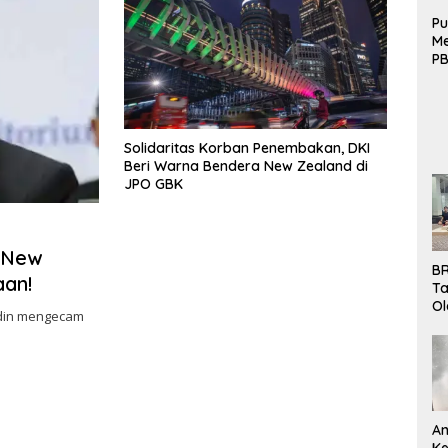
Pu
Me
PB
B
Mo
Solidaritas Korban Penembakan, DKI
Beri Warna Bendera New Zealand di
JPO GBK
 New
BR
aan!
Ta
Ol
ddin mengecam
Pe
K
Bu
An
Ke