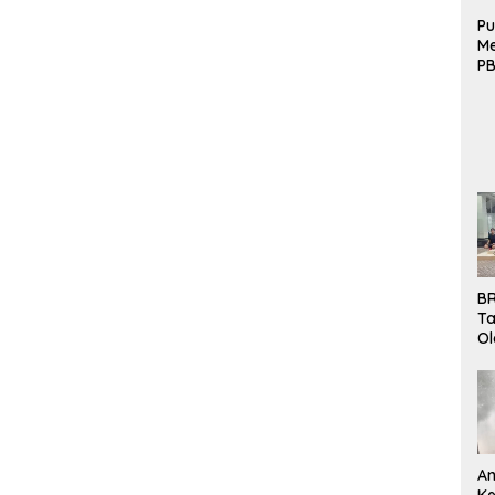
Pu
Me
PB
B
Mo
BR
Ta
Ol
Pe
K
Bu
An
Ke