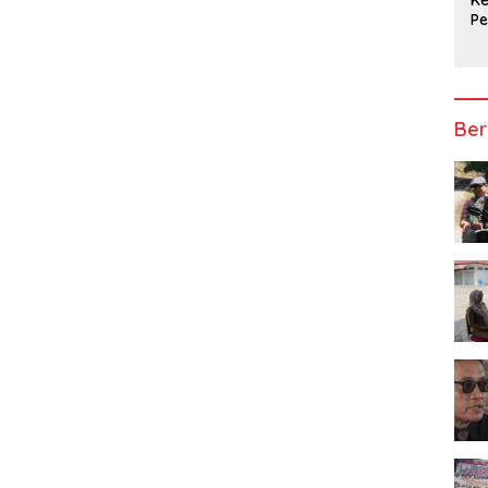
P
Ap
Ber