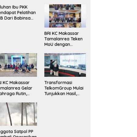
luhan Ibu PKK
ndapat Pelatihan
B Dari Babinsa
ersama Ketua PKK
ncongloe.
BRI KC Makassar
Tamalanrea Teken
MoU dengan
Politeknik Negeri
Ujung Pandang
Perkuat Layanan
Perbankan
I KC Makassar
Transformasi
malanrea Gelar
TelkomGroup Mulai
ahraga Rutin,
Tunjukkan Hasil,
rkuat
InfraNexia Catat
ekompakan dan
Kinerja Positif
daya Kerja Sehat
ggota Satpol PP
mbali Operasikan