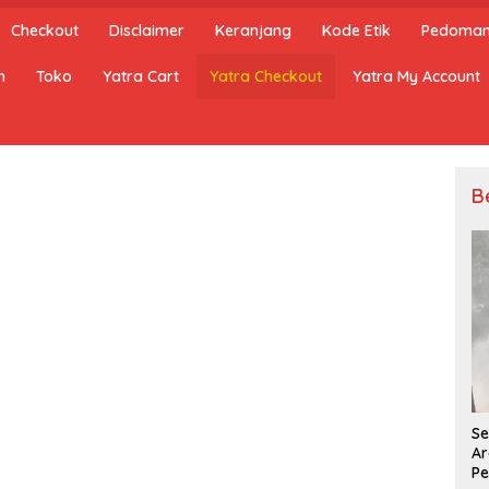
Checkout
Disclaimer
Keranjang
Kode Etik
Pedoman 
n
Toko
Yatra Cart
Yatra Checkout
Yatra My Account
B
Se
Ar
Pe