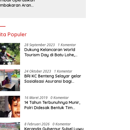
embakaran Arang,
a Kebal Hukum ?
ita Populer
28 September 2023
1 Komentar
Dukung Kelancaran World
Tourism Day di Batu Lohe,
Kodim 1415/Selayar
operasikan 10 Unit Sepeda
Motor Dinas
24 Oktober 2023
1 Komentar
BRI KC Benteng Selayar gelar
Sosialisasi Asuransi bagi
Warga Pasar Sentral Bonea
16 Maret 2019
0 Komentar
14 Tahun Terbunuhnya Munir,
Polri Didesak Bentuk Tim
Khusus
8 Februari 2026
0 Komentar
Keranda Gubernur Sulsel Luwu