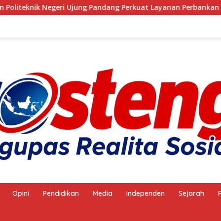
ik Negeri Ujung Pandang Perkuat Layanan Perbankan
Opini
Pendidikan
Media
Independen
Sejarah