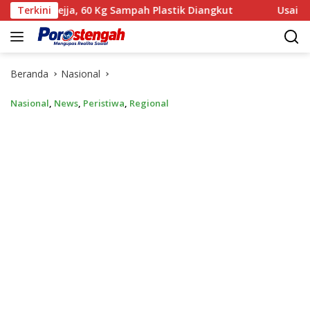
Langsung
a, 60 Kg Sampah Plastik Diangkut
Terkini
‎Usai Gelar Perkara K
ke
konten
Beranda
Nasional
Nasional
,
News
,
Peristiwa
,
Regional