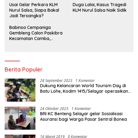
‎Usai Gelar Perkara KLM
Duga Lalai, Kasus Tragedi
Nurul Salsa, Siapa Bakal
KLM Nurul Salsa Naik Sidik
Jadi Tersangka?
Babinsa Cempaniga
Gembleng Calon Paskibra
Kecamatan Camba,
Tanamkan Disiplin dan
Semangat Nasionalisme
Berita Populer
28 September 2023
1 Komentar
Dukung Kelancaran World Tourism Day di
Batu Lohe, Kodim 1415/Selayar operasikan
10 Unit Sepeda Motor Dinas
24 Oktober 2023
1 Komentar
BRI KC Benteng Selayar gelar Sosialisasi
Asuransi bagi Warga Pasar Sentral Bonea
16 Maret 2019
0 Komentar