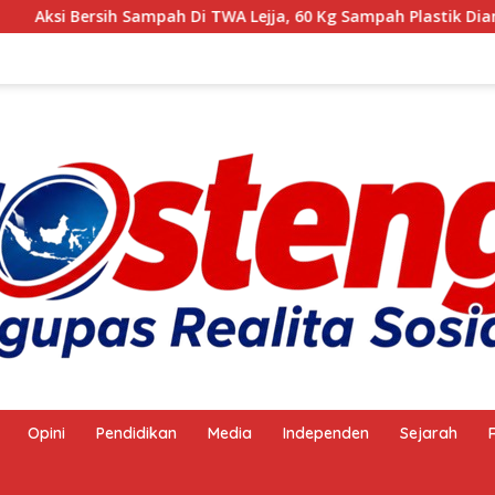
 Bersih Sampah Di TWA Lejja, 60 Kg Sampah Plastik Diangkut
Opini
Pendidikan
Media
Independen
Sejarah