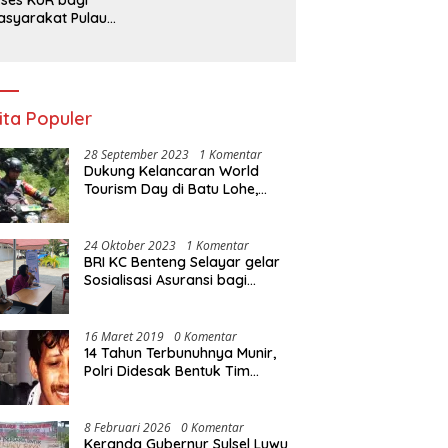
syarakat Pulau
lang, Maluku
ita Populer
28 September 2023
1 Komentar
Dukung Kelancaran World
Tourism Day di Batu Lohe,
Kodim 1415/Selayar
operasikan 10 Unit Sepeda
Motor Dinas
24 Oktober 2023
1 Komentar
BRI KC Benteng Selayar gelar
Sosialisasi Asuransi bagi
Warga Pasar Sentral Bonea
16 Maret 2019
0 Komentar
14 Tahun Terbunuhnya Munir,
Polri Didesak Bentuk Tim
Khusus
8 Februari 2026
0 Komentar
Keranda Gubernur Sulsel Luwu