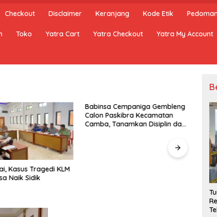
Checkout
Disclaimer
Keranjang
Kode Etik
Pedoman 
n
Toko
Yatra Cart
Yatra Checkout
Yatra My Account
B
Babinsa Cempaniga Gembleng
Calon Paskibra Kecamatan
Camba, Tanamkan Disiplin dan
Semangat Nasionalisme
ai, Kasus Tragedi KLM
Mantr
sa Naik Sidik
bagi 
Malu
T
Re
Te