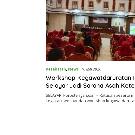
Kesehatan
,
News
16 Mei 2026
Workshop Kegawatdaruratan 
Selayar Jadi Sarana Asah Ket
Dasar Tenaga Medis
SELAYAR, Porostengah.com – Ratusan peserta me
kegiatan seminar dan workshop kegawatdarur