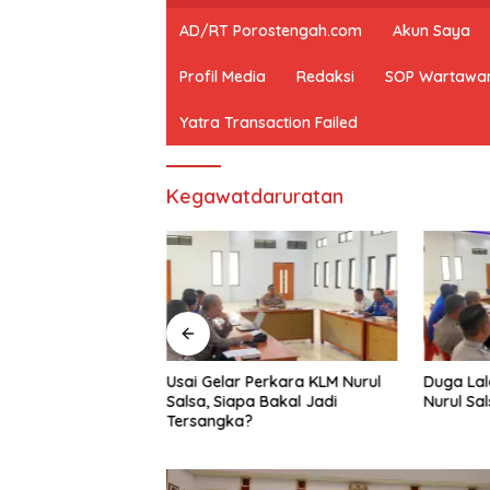
AD/RT Porostengah.com
Akun Saya
Profil Media
Redaksi
SOP Wartawa
Yatra Transaction Failed
Kegawatdaruratan
 Sampah Di TWA
‎Usai Gelar Perkara KLM Nurul
Duga Lal
 Sampah Plastik
Salsa, Siapa Bakal Jadi
Nurul Sal
Tersangka?