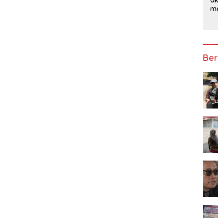
ma
Ke
Ber