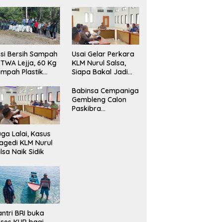
si Bersih Sampah
‎Usai Gelar Perkara
 TWA Lejja, 60 Kg
KLM Nurul Salsa,
mpah Plastik
Siapa Bakal Jadi
angkut
Tersangka?
Babinsa Cempaniga
Gembleng Calon
Paskibra
Kecamatan Camba,
Tanamkan Disiplin
ga Lalai, Kasus
dan Semangat
agedi KLM Nurul
Nasionalisme
lsa Naik Sidik
ntri BRI buka
ses KUR bagi