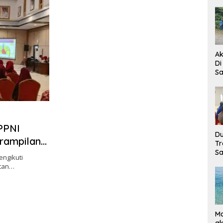
Ak
Di
Sa
Di
PPNI
Du
erampilan
Tr
Sa
ngikuti
atan…
Ma
ak