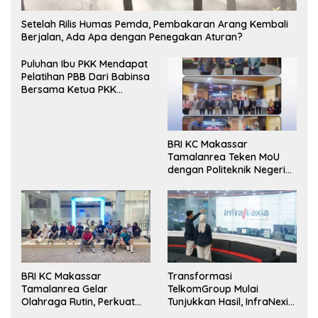
Setelah Rilis Humas Pemda, Pembakaran Arang Kembali
Berjalan, Ada Apa dengan Penegakan Aturan?
Puluhan Ibu PKK Mendapat
Pelatihan PBB Dari Babinsa
Bersama Ketua PKK
Moncongloe.
BRI KC Makassar
Tamalanrea Teken MoU
dengan Politeknik Negeri
Ujung Pandang Perkuat
Layanan Perbankan
BRI KC Makassar
Transformasi
Tamalanrea Gelar
TelkomGroup Mulai
Olahraga Rutin, Perkuat
Tunjukkan Hasil, InfraNexia
Kekompakan dan Budaya
Catat Kinerja Positif