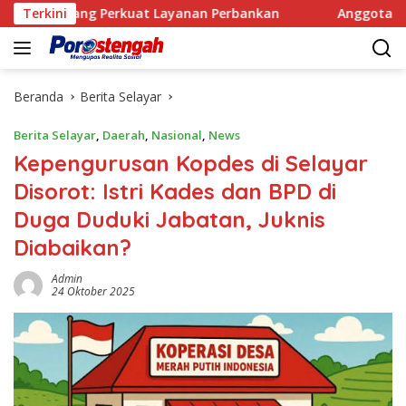
Langsung
ng Perkuat Layanan Perbankan
Terkini
Anggota Satpol PP Kem
ke
konten
Beranda
Berita Selayar
Berita Selayar
,
Daerah
,
Nasional
,
News
Kepengurusan Kopdes di Selayar
Disorot: Istri Kades dan BPD di
Duga Duduki Jabatan, Juknis
Diabaikan?
Admin
24 Oktober 2025