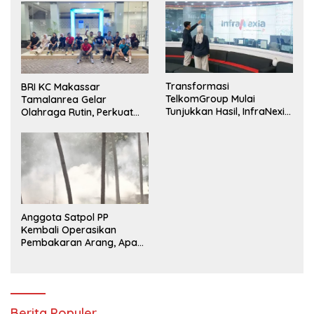
Layanan Perbankan
Transformasi
BRI KC Makassar
TelkomGroup Mulai
Tamalanrea Gelar
Tunjukkan Hasil, InfraNexia
Olahraga Rutin, Perkuat
Catat Kinerja Positif
Kekompakan dan Budaya
Kerja Sehat
Anggota Satpol PP
Kembali Operasikan
Pembakaran Arang, Apa
Kebal Hukum ?
Berita Populer