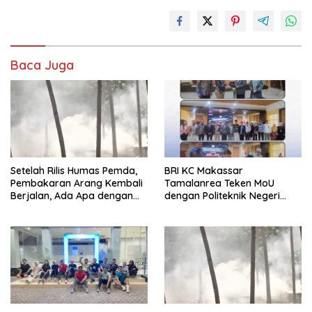
Baca Juga
Setelah Rilis Humas Pemda,
BRI KC Makassar
Pembakaran Arang Kembali
Tamalanrea Teken MoU
Berjalan, Ada Apa dengan
dengan Politeknik Negeri
Penegakan Aturan?
Ujung Pandang Perkuat
Layanan Perbankan