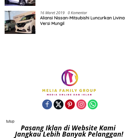
16 Maret 2019
0 Komentar
Aliansi Nissan-Mitsubishi Luncurkan Livina
Versi Mungil
tutup
Powered By porostengah.com | Support By PT. Melia Family
Group