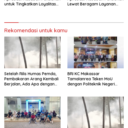
Lewat Beragam Layanan
untuk Tingkatkan Loyalitas
dan Edukasi
Layanan
Rekomendasi untuk kamu
Setelah Rilis Humas Pemda,
BRI KC Makassar
Pembakaran Arang Kembali
Tamalanrea Teken MoU
Berjalan, Ada Apa dengan
dengan Politeknik Negeri
Penegakan Aturan?
Ujung Pandang Perkuat
Layanan Perbankan