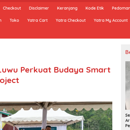
Checkout
Disclaimer
Keranjang
Kode Etik
Pedoman 
n
Toko
Yatra Cart
Yatra Checkout
Yatra My Account
B
 Luwu Perkuat Budaya Smart
oject
Se
Ar
Pe