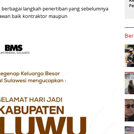
Ke
P
ri berbagai langkah ‎penertiban yang sebelumnya
Ap
awan baik ‎kontraktor maupun
Ber