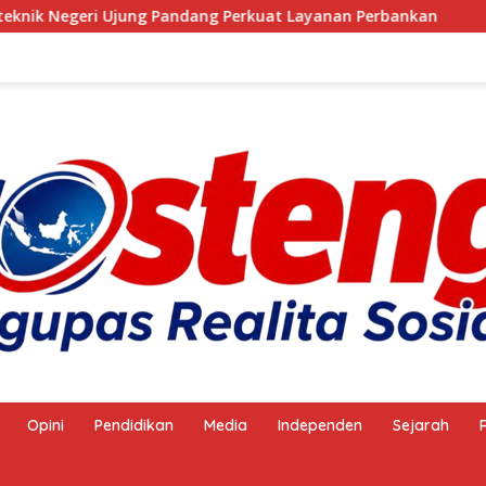
ng Pandang Perkuat Layanan Perbankan
Anggota Satpol
Opini
Pendidikan
Media
Independen
Sejarah