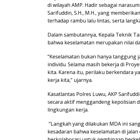
‎di wilayah AMP. Hadir sebagai narasu
‎Sarifuddin, S.H., M.H., yang memberik
‎terhadap rambu lalu lintas, serta lan
‎Dalam sambutannya, Kepala Teknik T
bahwa keselamatan merupakan nilai das
‎“Keselamatan bukan hanya tanggung ja
individu. Selama masih bekerja di Pro
kita. Karena itu, perilaku berkendara 
kerja kita,” ujarnya.
‎Kasatlantas Polres Luwu, AKP Sarifudd
secara aktif menggandeng kepolisian da
lingkungan kerja.
‎ “Langkah yang dilakukan MDA ini sanga
kesadaran bahwa keselamatan di jalan 
berkolaborasi untuk pembinaan berkela