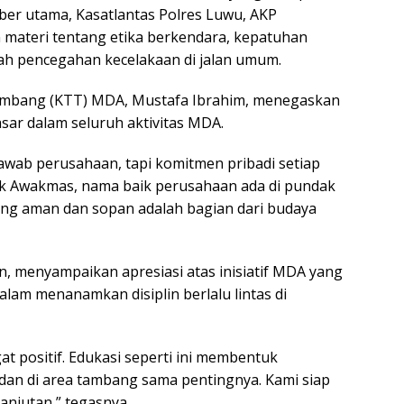
mber utama, Kasatlantas Polres Luwu, AKP
an materi tentang etika berkendara, kepatuhan
gkah pencegahan kecelakaan di jalan umum.
ambang (KTT) MDA, Mustafa Ibrahim, menegaskan
ar dalam seluruh aktivitas MDA.
wab perusahaan, tapi komitmen pribadi ‎setiap
yek Awakmas, nama baik perusahaan ada ‎di pundak
yang aman dan sopan adalah bagian ‎dari budaya
in, menyampaikan apresiasi atas inisiatif MDA ‎yang
lam menanamkan disiplin berlalu lintas ‎di
t positif. Edukasi seperti ini ‎membentuk
dan di area tambang sama ‎pentingnya. Kami siap
njutan,” tegasnya.