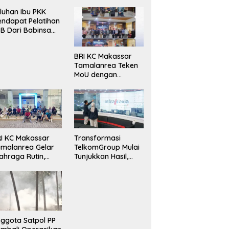
luhan Ibu PKK
ndapat Pelatihan
B Dari Babinsa
ersama Ketua PKK
ncongloe.
BRI KC Makassar
Tamalanrea Teken
MoU dengan
Politeknik Negeri
Ujung Pandang
Perkuat Layanan
Perbankan
I KC Makassar
Transformasi
malanrea Gelar
TelkomGroup Mulai
ahraga Rutin,
Tunjukkan Hasil,
rkuat
InfraNexia Catat
ekompakan dan
Kinerja Positif
daya Kerja Sehat
ggota Satpol PP