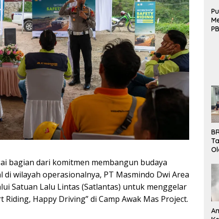
Pu
Me
PB
B
Mo
BR
Ta
Ol
Pe
ai bagian dari komitmen membangun budaya
K
l di wilayah operasionalnya, PT Masmindo Dwi ‎Area
Bu
 Satuan Lalu Lintas (Satlantas) untuk ‎menggelar
 Riding, Happy Driving” di Camp ‎Awak Mas Project.
An