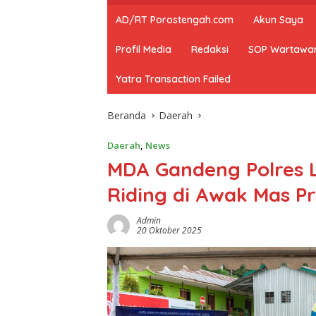
AD/RT Porostengah.com
Akun Saya
Profil Media
Redaksi
SOP Wartawa
Yatra Transaction Failed
Beranda
Daerah
Daerah
,
News
‎MDA Gandeng Polres
Riding di Awak Mas Pr
Admin
20 Oktober 2025