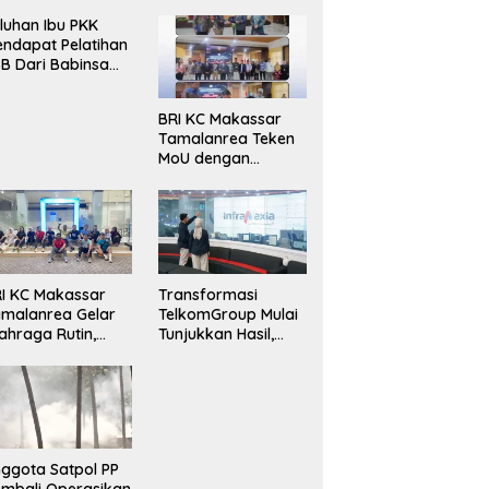
luhan Ibu PKK
ndapat Pelatihan
B Dari Babinsa
ersama Ketua PKK
ncongloe.
BRI KC Makassar
Tamalanrea Teken
MoU dengan
Politeknik Negeri
Ujung Pandang
Perkuat Layanan
Perbankan
I KC Makassar
Transformasi
malanrea Gelar
TelkomGroup Mulai
ahraga Rutin,
Tunjukkan Hasil,
rkuat
InfraNexia Catat
ekompakan dan
Kinerja Positif
daya Kerja Sehat
ggota Satpol PP
mbali Operasikan