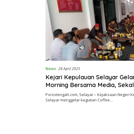
News
28 April 2025
Kejari Kepulauan Selayar Gela
Morning Bersama Media, Sekal
Pindah Pamit Kasi Intelijen
Porostengah.com, Selayar – Kejaksaan Negeri 
Selayar menggelar kegiatan Coffee…