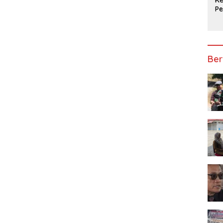
P
Ap
Ber