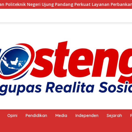
k Negeri Ujung Pandang Perkuat Layanan Perbankan
A
Opini
Pendidikan
Media
Independen
Sejarah