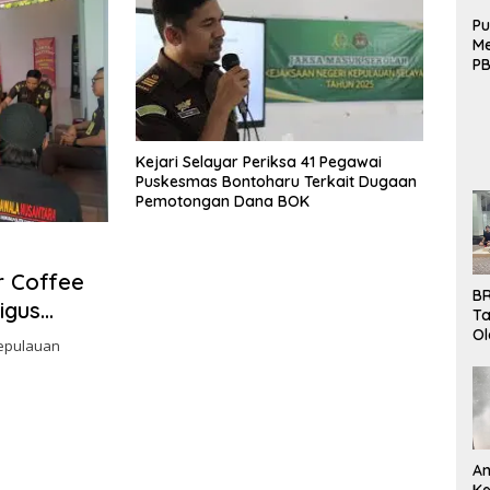
Pu
Me
PB
B
Mo
Kejari Selayar Periksa 41 Pegawai
Puskesmas Bontoharu Terkait Dugaan
Pemotongan Dana BOK
r Coffee
BR
igus
Ta
Ol
Kepulauan
Pe
K
Bu
An
Ke