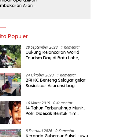
embakaran Arang,
a Kebal Hukum ?
ita Populer
28 September 2023
1 Komentar
Dukung Kelancaran World
Tourism Day di Batu Lohe,
Kodim 1415/Selayar
operasikan 10 Unit Sepeda
Motor Dinas
24 Oktober 2023
1 Komentar
BRI KC Benteng Selayar gelar
Sosialisasi Asuransi bagi
Warga Pasar Sentral Bonea
16 Maret 2019
0 Komentar
14 Tahun Terbunuhnya Munir,
Polri Didesak Bentuk Tim
Khusus
8 Februari 2026
0 Komentar
Keranda Gubernur Sulsel Luwu