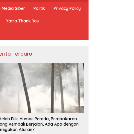
Media Siber
Politik
Privacy Policy
Yatra Thank You
erita Terbaru
ta Satpol PP Kembali
Penangkapan Ikan Hidup
B
asikan Pembakaran
Dengan Bius Kembali Marak di
N
g, Apa Kebal Hukum ?
Takabonerate
T
telah Rilis Humas Pemda, Pembakaran
P
ang Kembali Berjalan, Ada Apa dengan
negakan Aturan?