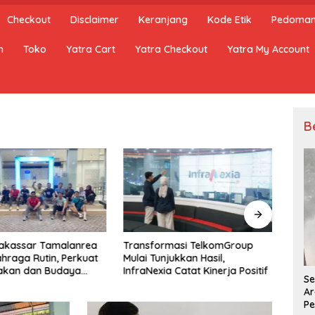
Checkout
Disclaimer
Keranjang
Kode Etik
Pedoman 
n
Toko
Yatra Cart
Yatra Checkout
Yatra My Account
B
Makassar Tamalanrea
Transformasi TelkomGroup
Anggo
ahraga Rutin, Perkuat
Mulai Tunjukkan Hasil,
Oper
kan dan Budaya
InfraNexia Catat Kinerja Positif
Aran
Se
hat
Ar
Pe