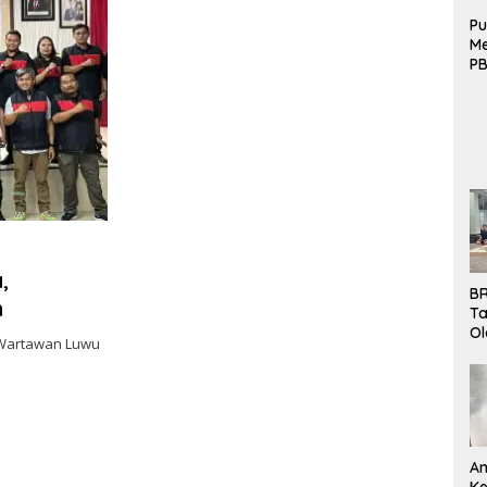
Pu
Me
PB
B
Mo
,
BR
n
Ta
Ol
Wartawan Luwu
Pe
K
Bu
An
Ke