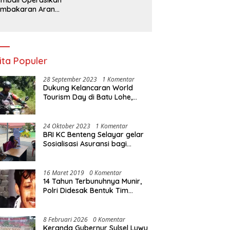
embakaran Arang,
a Kebal Hukum ?
ita Populer
28 September 2023
1 Komentar
Dukung Kelancaran World
Tourism Day di Batu Lohe,
Kodim 1415/Selayar
operasikan 10 Unit Sepeda
Motor Dinas
24 Oktober 2023
1 Komentar
BRI KC Benteng Selayar gelar
Sosialisasi Asuransi bagi
Warga Pasar Sentral Bonea
16 Maret 2019
0 Komentar
14 Tahun Terbunuhnya Munir,
Polri Didesak Bentuk Tim
Khusus
8 Februari 2026
0 Komentar
Keranda Gubernur Sulsel Luwu