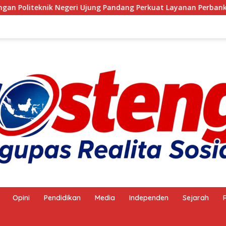
knik Negeri Ujung Pandang Perkuat Layanan Perbankan
Opini
Pendidikan
Media
Independen
Sejarah