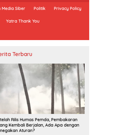
Media Siber
Politik
Privacy Policy
Yatra Thank You
erita Terbaru
ta Satpol PP Kembali
Penangkapan Ikan Hidup
B
asikan Pembakaran
Dengan Bius Kembali Marak di
N
g, Apa Kebal Hukum ?
Takabonerate
T
telah Rilis Humas Pemda, Pembakaran
P
ang Kembali Berjalan, Ada Apa dengan
negakan Aturan?