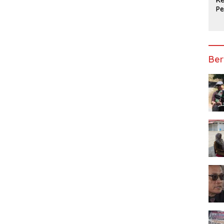
P
Ap
Ber