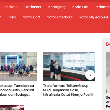
Checkout
Disclaimer
Keranjang
Kode Etik
Pedoman 
n
Toko
Yatra Cart
Yatra Checkout
Yatra My Account
B
Makassar Tamalanrea
Transformasi TelkomGroup
Anggo
ahraga Rutin, Perkuat
Mulai Tunjukkan Hasil,
Oper
kan dan Budaya
InfraNexia Catat Kinerja Positif
Aran
Se
hat
Ar
Pe