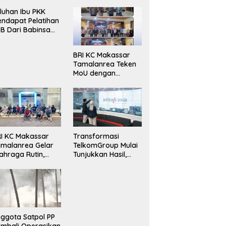
luhan Ibu PKK
ndapat Pelatihan
B Dari Babinsa
ersama Ketua PKK
ncongloe.
BRI KC Makassar
Tamalanrea Teken
MoU dengan
Politeknik Negeri
Ujung Pandang
Perkuat Layanan
Perbankan
I KC Makassar
Transformasi
malanrea Gelar
TelkomGroup Mulai
ahraga Rutin,
Tunjukkan Hasil,
rkuat
InfraNexia Catat
ekompakan dan
Kinerja Positif
daya Kerja Sehat
ggota Satpol PP
mbali Operasikan