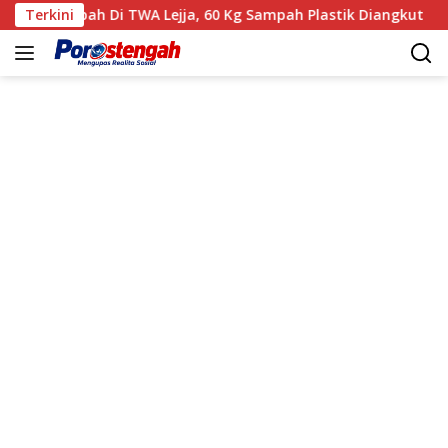
Langsung
ih Sampah Di TWA Lejja, 60 Kg Sampah Plastik Diangkut
Terkini
ke
konten