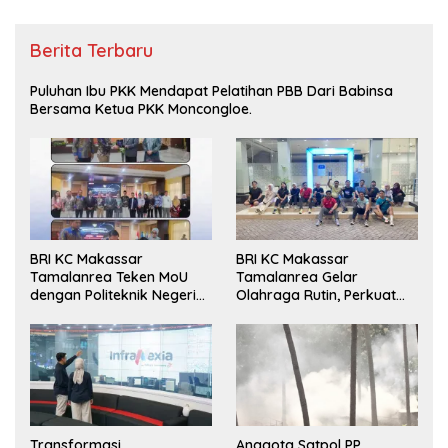
Berita Terbaru
Puluhan Ibu PKK Mendapat Pelatihan PBB Dari Babinsa
Bersama Ketua PKK Moncongloe.
BRI KC Makassar
BRI KC Makassar
Tamalanrea Teken MoU
Tamalanrea Gelar
dengan Politeknik Negeri
Olahraga Rutin, Perkuat
Ujung Pandang Perkuat
Kekompakan dan Budaya
Layanan Perbankan
Kerja Sehat
Transformasi
Anggota Satpol PP