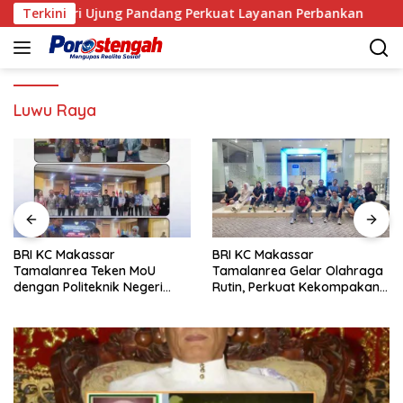
Langsung
 Negeri Ujung Pandang Perkuat Layanan Perbankan
Terkini
An
ke
konten
Luwu Raya
BRI KC Makassar
BRI KC Makassar
Tamalanrea Teken MoU
Tamalanrea Gelar Olahraga
dengan Politeknik Negeri
Rutin, Perkuat Kekompakan
Ujung Pandang Perkuat
dan Budaya Kerja Sehat
Layanan Perbankan