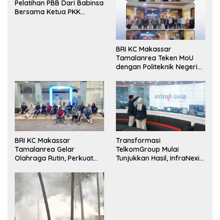
Pelatihan PBB Dari Babinsa
Bersama Ketua PKK
Moncongloe.
BRI KC Makassar
Tamalanrea Teken MoU
dengan Politeknik Negeri
Ujung Pandang Perkuat
Layanan Perbankan
BRI KC Makassar
Transformasi
Tamalanrea Gelar
TelkomGroup Mulai
Olahraga Rutin, Perkuat
Tunjukkan Hasil, InfraNexia
Kekompakan dan Budaya
Catat Kinerja Positif
Kerja Sehat