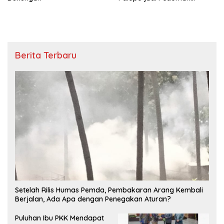
Seminar Akhir : Strategi
mewujudkan Kota Palopo
Sebagai Pusat Kawasan
ekonomi terpadu di luwu
raya
Berita Terbaru
Setelah Rilis Humas Pemda, Pembakaran Arang Kembali
Berjalan, Ada Apa dengan Penegakan Aturan?
Puluhan Ibu PKK Mendapat