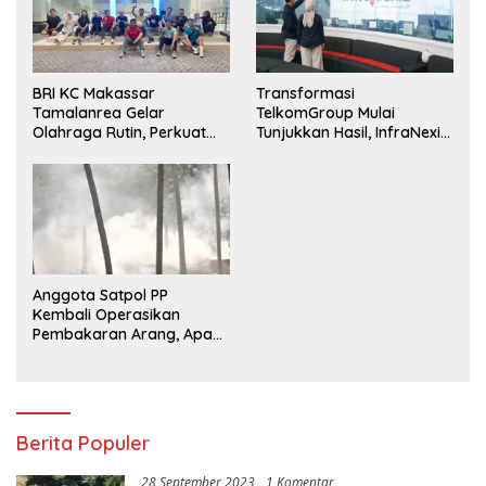
BRI KC Makassar
Transformasi
Tamalanrea Gelar
TelkomGroup Mulai
Olahraga Rutin, Perkuat
Tunjukkan Hasil, InfraNexia
Kekompakan dan Budaya
Catat Kinerja Positif
Kerja Sehat
Anggota Satpol PP
Kembali Operasikan
Pembakaran Arang, Apa
Kebal Hukum ?
Berita Populer
28 September 2023
1 Komentar