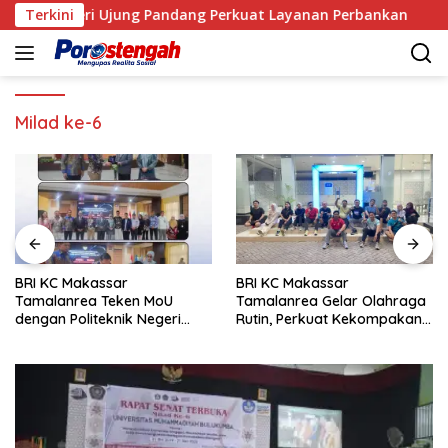
Langsung
k Negeri Ujung Pandang Perkuat Layanan Perbankan
Terkini
A
ke
konten
Milad ke-6
BRI KC Makassar
BRI KC Makassar
Tamalanrea Teken MoU
Tamalanrea Gelar Olahraga
dengan Politeknik Negeri
Rutin, Perkuat Kekompakan
Ujung Pandang Perkuat
dan Budaya Kerja Sehat
Layanan Perbankan