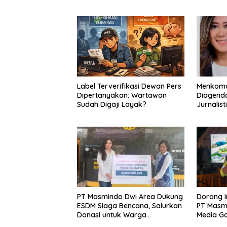
Ditarik dari Kecamatan
Eremerasa
Label Terverifikasi Dewan Pers
Menkomdi
Dipertanyakan: Wartawan
Diagenda
Sudah Digaji Layak?
Jurnalis
PT Masmindo Dwi Area Dukung
‎Dorong 
ESDM Siaga Bencana, Salurkan
PT Masmi
Donasi untuk Warga
Media Ga
Terdampak di Sumatera
Connect