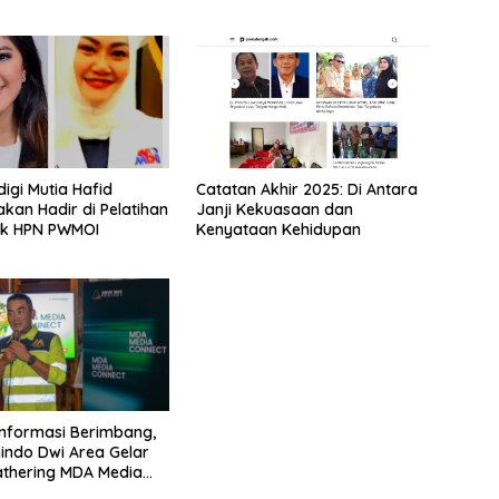
kepada Warga
gi Mutia Hafid
‎Catatan Akhir 2025: Di Antara
kan Hadir di Pelatihan
Janji Kekuasaan dan
tik HPN PWMOI
Kenyataan Kehidupan
Informasi Berimbang,
ndo Dwi Area Gelar
thering MDA Media