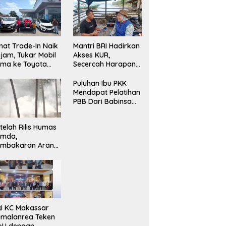
nat Trade-In Naik
Mantri BRI Hadirkan
jam, Tukar Mobil
Akses KUR,
ma ke Toyota
Secercah Harapan
ru Jadi Pilihan
Baru di Pulau
ling Efisien
Terpencil Maluku
Puluhan Ibu PKK
Mendapat Pelatihan
PBB Dari Babinsa
Bersama Ketua PKK
Moncongloe.
telah Rilis Humas
emda,
embakaran Arang
mbali Berjalan,
da Apa dengan
negakan Aturan?
I KC Makassar
malanrea Teken
oU dengan