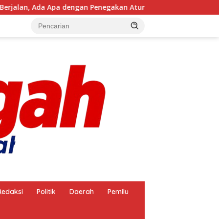
dengan Penegakan Aturan?
BRI KC Makassar Tamalanre
Redaksi
Politik
Daerah
Pemilu