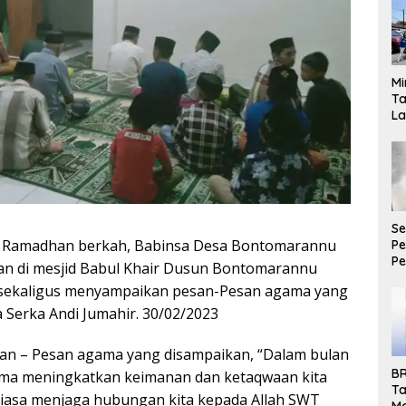
Mi
Ta
La
Ba
Pa
Se
an Ramadhan berkah, Babinsa Desa Bontomarannu
P
P
an di mesjid Babul Khair Dusun Bontomarannu
Ke
sekaligus menyampaikan pesan-Pesan agama yang
A
Pe
 Serka Andi Jumahir. 30/02/2023
esan – Pesan agama yang disampaikan, “Dalam bulan
BR
sama meningkatkan keimanan dan ketaqwaan kita
Ta
tiasa menjaga hubungan kita kepada Allah SWT
M