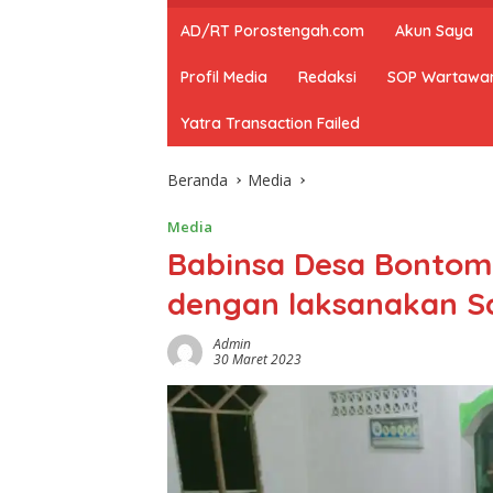
AD/RT Porostengah.com
Akun Saya
Profil Media
Redaksi
SOP Wartawa
Yatra Transaction Failed
Beranda
Media
Media
Babinsa Desa Bonto
dengan laksanakan S
Admin
30 Maret 2023