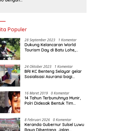
liteknik Negeri
jung Pandang
rkuat Layanan
erbankan
ita Populer
28 September 2023
1 Komentar
Dukung Kelancaran World
Tourism Day di Batu Lohe,
Kodim 1415/Selayar
operasikan 10 Unit Sepeda
Motor Dinas
24 Oktober 2023
1 Komentar
BRI KC Benteng Selayar gelar
Sosialisasi Asuransi bagi
Warga Pasar Sentral Bonea
16 Maret 2019
0 Komentar
14 Tahun Terbunuhnya Munir,
Polri Didesak Bentuk Tim
Khusus
8 Februari 2026
0 Komentar
Keranda Gubernur Sulsel Luwu
Raya Dibentang, Jalan