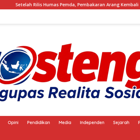
is Humas Pemda, Pembakaran Arang Kembali Berjalan, Ada Apa 
Opini
Pendidikan
Media
Independen
Sejarah