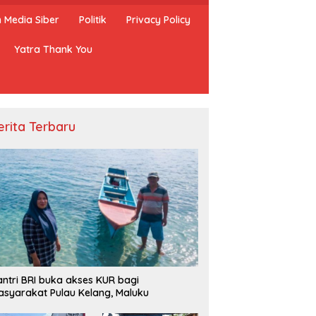
Media Siber
Politik
Privacy Policy
Yatra Thank You
erita Terbaru
ntri BRI buka akses KUR bagi
syarakat Pulau Kelang, Maluku