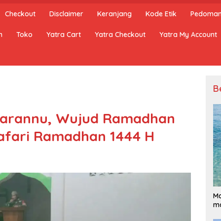
Checkout
Disclaimer
Keranjang
Kode Etik
Pedoman 
n
Toko
Yatra Cart
Yatra Checkout
Yatra My Account
B
marannu, Wujud Ramadhan
afari Ramadhan 1444 H
Ma
ma