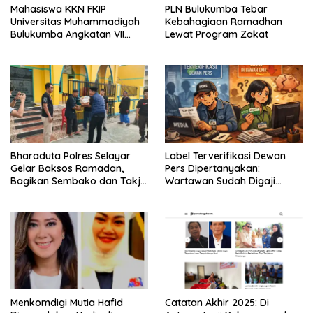
Mahasiswa KKN FKIP
PLN Bulukumba Tebar
Universitas Muhammadiyah
Kebahagiaan Ramadhan
Bulukumba Angkatan VII
Lewat Program Zakat
Resmi Ditarik dari
Kecamatan Eremerasa
Bharaduta Polres Selayar
Label Terverifikasi Dewan
Gelar Baksos Ramadan,
Pers Dipertanyakan:
Bagikan Sembako dan Takjil
Wartawan Sudah Digaji
kepada Warga
Layak?
Menkomdigi Mutia Hafid
‎Catatan Akhir 2025: Di