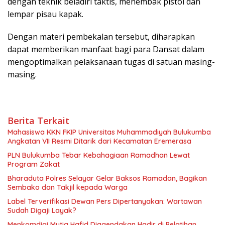
dengan teknik beladiri taktis, menembak pistol dan
lempar pisau kapak.
Dengan materi pembekalan tersebut, diharapkan
dapat memberikan manfaat bagi para Dansat dalam
mengoptimalkan pelaksanaan tugas di satuan masing-
masing.
Berita Terkait
Mahasiswa KKN FKIP Universitas Muhammadiyah Bulukumba
Angkatan VII Resmi Ditarik dari Kecamatan Eremerasa
PLN Bulukumba Tebar Kebahagiaan Ramadhan Lewat
Program Zakat
Bharaduta Polres Selayar Gelar Baksos Ramadan, Bagikan
Sembako dan Takjil kepada Warga
Label Terverifikasi Dewan Pers Dipertanyakan: Wartawan
Sudah Digaji Layak?
Menkomdigi Mutia Hafid Diagendakan Hadir di Pelatihan