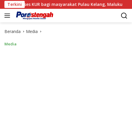
Langsung
ses KUR bagi masyarakat Pulau Kelang, Maluku
Terkini
Mantri 
ke
konten
Beranda
Media
Media