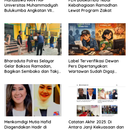
Mahasiswa KKN FKIP
PLN Bulukumba Tebar
Universitas Muhammadiyah
Kebahagiaan Ramadhan
Bulukumba Angkatan VII
Lewat Program Zakat
Resmi Ditarik dari
Kecamatan Eremerasa
Bharaduta Polres Selayar
Label Terverifikasi Dewan
Gelar Baksos Ramadan,
Pers Dipertanyakan:
Bagikan Sembako dan Takjil
Wartawan Sudah Digaji
kepada Warga
Layak?
Menkomdigi Mutia Hafid
‎Catatan Akhir 2025: Di
Diagendakan Hadir di
Antara Janji Kekuasaan dan