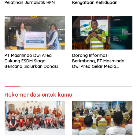
Pelatihan Jurnalistik HPN
Kenyataan Kehidupan
PWMOI
PT Masmindo Dwi Area
‎Dorong Informasi
Dukung ESDM Siaga
Berimbang, PT Masmindo
Bencana, Salurkan Donasi
Dwi Area Gelar Media
untuk Warga Terdampak di
Gathering MDA Media
Sumatera
Connect
Rekomendasi untuk kamu