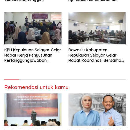
Keputusan MK
Makassar
KPU Kepulauan Selayar Gelar
Bawaslu Kabupaten
Rapat Kerja Penyusunan
Kepulauan Selayar Gelar
Pertanggungjawaban
Rapat Koordinasi Bersama
Keuangan Hibah Pilkada
Panwascam Bahas
2024
Sinkronisasi Rekapitulasi
Rekomendasi untuk kamu