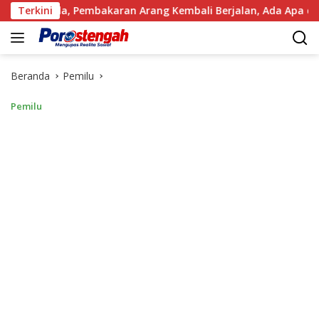
Langsung
 Pembakaran Arang Kembali Berjalan, Ada Apa dengan Penegaka
Terkini
ke
konten
Beranda
Pemilu
Pemilu