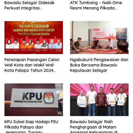
Bawaslu Selayar Didesak
ATK Tumbang – Naili-Ome
Perkuat Integritas
Resmi Menang Pilkada
Pengawasan
Palopo
Penetapan Pasangan Calon
Ngabuburit Pengawasan dan
Wali Kota dan Wakil Wali
Buka Bersama Bawaslu
Kota Palopo Tahun 2024
Kepulauan Selayar
Pasca Putusan Mahkamah
Konstitusi
KPU Sulsel Siap Hadapi PSU
Bawaslu Selayar Raih
Pilkada Palopo dan
Penghargaan di Malam
Jeneponto, Tunggu
Apresiasi Kehumasan di