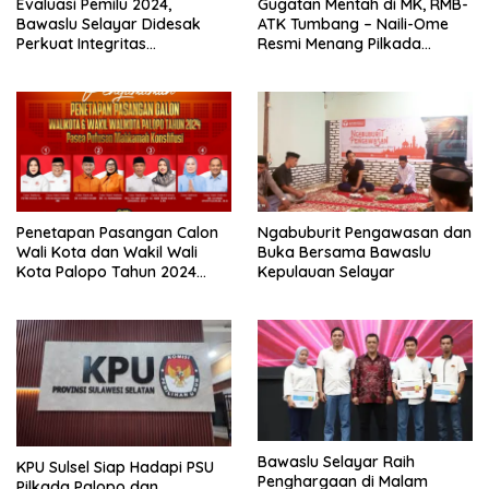
Evaluasi Pemilu 2024,
Gugatan Mentah di MK, RMB-
Bawaslu Selayar Didesak
ATK Tumbang – Naili-Ome
Perkuat Integritas
Resmi Menang Pilkada
Pengawasan
Palopo
Penetapan Pasangan Calon
Ngabuburit Pengawasan dan
Wali Kota dan Wakil Wali
Buka Bersama Bawaslu
Kota Palopo Tahun 2024
Kepulauan Selayar
Pasca Putusan Mahkamah
Konstitusi
Bawaslu Selayar Raih
KPU Sulsel Siap Hadapi PSU
Penghargaan di Malam
Pilkada Palopo dan