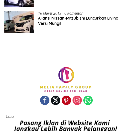
16 Maret 2019
0 Komentar
Aliansi Nissan-Mitsubishi Luncurkan Livina
Versi Mungil
Powered By porostengah.com | Support By PT. Melia Family
tutup
Group