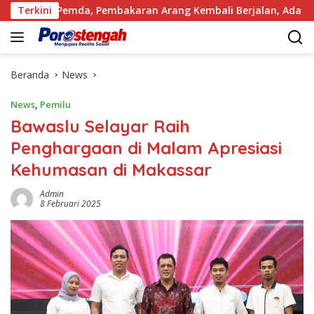
Langsung
emda, Pembakaran Arang Kembali Berjalan, Ada Apa dengan Pe
Terkini
ke
konten
Beranda
News
News
,
Pemilu
Bawaslu Selayar Raih
Penghargaan di Malam Apresiasi
Kehumasan di Makassar
Admin
8 Februari 2025