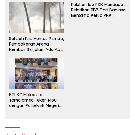
Puluhan Ibu PKK Mendapat
Pelatihan PBB Dari Babinsa
Bersama Ketua PKK
Moncongloe.
Setelah Rilis Humas Pemda,
Pembakaran Arang
Kembali Berjalan, Ada Apa
dengan Penegakan
Aturan?
BRI KC Makassar
Tamalanrea Teken MoU
dengan Politeknik Negeri
Ujung Pandang Perkuat
Layanan Perbankan