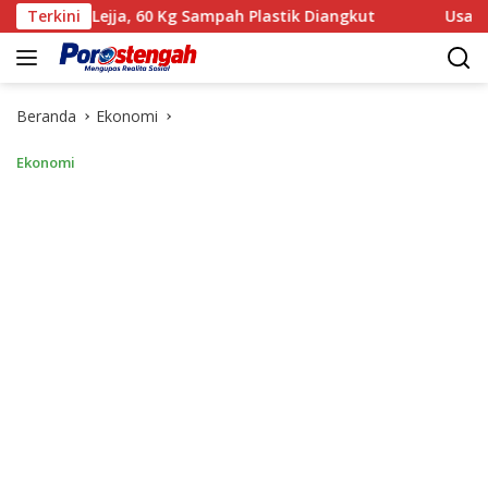
Langsung
Lejja, 60 Kg Sampah Plastik Diangkut
Terkini
‎Usai Gelar Perka
ke
konten
Beranda
Ekonomi
Ekonomi