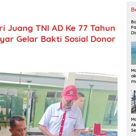
B
Ba
ri Juang TNI AD Ke 77 Tahun
P
Di
yar Gelar Bakti Sosial Donor
Ma
ak
ma
Ke
Ma
Ak
Se
Ba