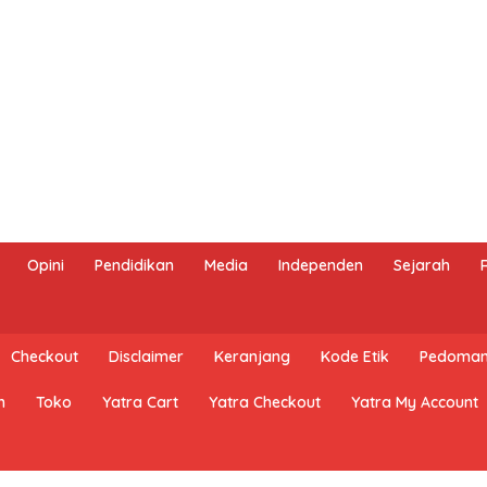
Opini
Pendidikan
Media
Independen
Sejarah
Checkout
Disclaimer
Keranjang
Kode Etik
Pedoman 
n
Toko
Yatra Cart
Yatra Checkout
Yatra My Account