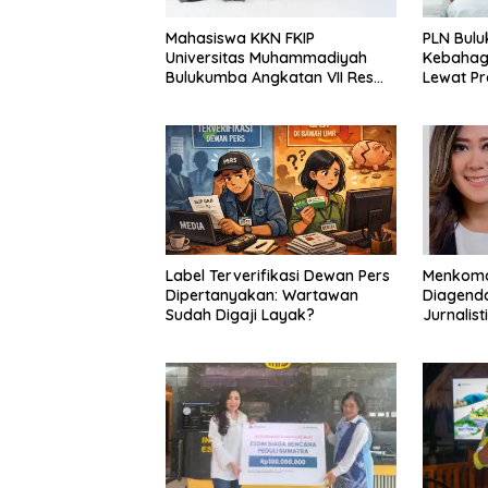
Mahasiswa KKN FKIP
PLN Bul
Universitas Muhammadiyah
Kebahag
Bulukumba Angkatan VII Resmi
Lewat P
Ditarik dari Kecamatan
Eremerasa
Label Terverifikasi Dewan Pers
Menkomdi
Dipertanyakan: Wartawan
Diagenda
Sudah Digaji Layak?
Jurnalis