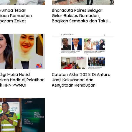
ukumba Tebar
Bharaduta Polres Selayar
iaan Ramadhan
Gelar Baksos Ramadan,
rogram Zakat
Bagikan Sembako dan Takjil
kepada Warga
gi Mutia Hafid
‎Catatan Akhir 2025: Di Antara
kan Hadir di Pelatihan
Janji Kekuasaan dan
tik HPN PWMOI
Kenyataan Kehidupan