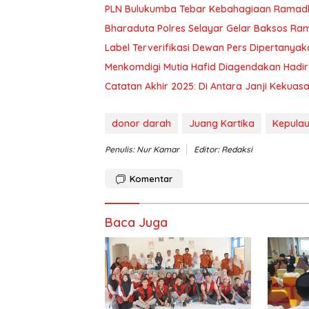
PLN Bulukumba Tebar Kebahagiaan Ramad
Bharaduta Polres Selayar Gelar Baksos R
Label Terverifikasi Dewan Pers Dipertanya
Menkomdigi Mutia Hafid Diagendakan Hadir 
‎Catatan Akhir 2025: Di Antara Janji Keku
donor darah
Juang Kartika
Kepulau
Penulis: Nur Kamar
Editor: Redaksi
Komentar
Baca Juga