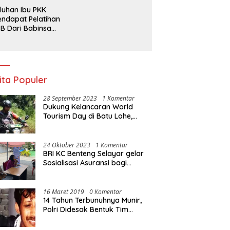
rpencil Maluku
Ada Apa dengan
luhan Ibu PKK
Penegakan Aturan?
ndapat Pelatihan
B Dari Babinsa
ersama Ketua PKK
ncongloe.
ita Populer
28 September 2023
1 Komentar
Dukung Kelancaran World
Tourism Day di Batu Lohe,
Kodim 1415/Selayar
operasikan 10 Unit Sepeda
Motor Dinas
24 Oktober 2023
1 Komentar
BRI KC Benteng Selayar gelar
Sosialisasi Asuransi bagi
Warga Pasar Sentral Bonea
16 Maret 2019
0 Komentar
14 Tahun Terbunuhnya Munir,
Polri Didesak Bentuk Tim
Khusus