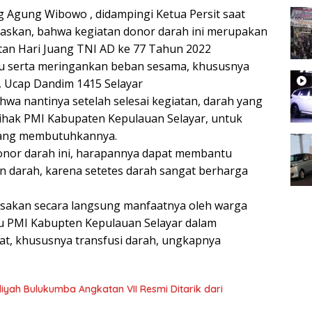
g Agung Wibowo , didampingi Ketua Persit saat
askan, bahwa kegiatan donor darah ini merupakan
tan Hari Juang TNI AD ke 77 Tahun 2022
tu serta meringankan beban sesama, khususnya
Ucap Dandim 1415 Selayar
wa nantinya setelah selesai kegiatan, darah yang
ihak PMI Kabupaten Kepulauan Selayar, untuk
 yang membutuhkannya.
donor darah ini, harapannya dapat membantu
 darah, karena setetes darah sangat berharga
rasakan secara langsung manfaatnya oleh warga
u PMI Kabupten Kepulauan Selayar dalam
, khususnya transfusi darah, ungkapnya
yah Bulukumba Angkatan VII Resmi Ditarik dari