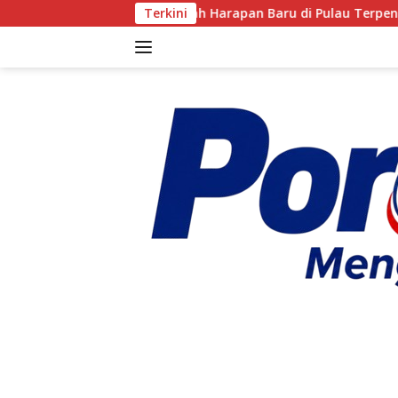
Langsung
 KUR, Secercah Harapan Baru di Pulau Terpencil Maluku
Terkini
ke
konten