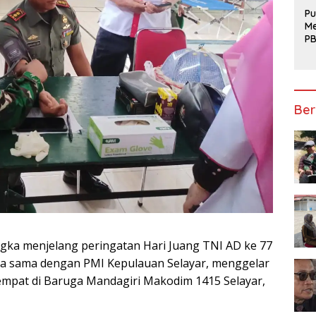
Te
Pu
Me
PB
B
Mo
Ber
ngka menjelang peringatan Hari Juang TNI AD ke 77
ja sama dengan PMI Kepulauan Selayar, menggelar
tempat di Baruga Mandagiri Makodim 1415 Selayar,