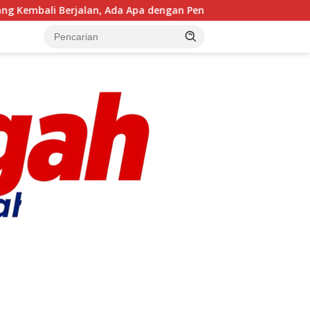
an, Ada Apa dengan Penegakan Aturan?
BRI KC Makassa