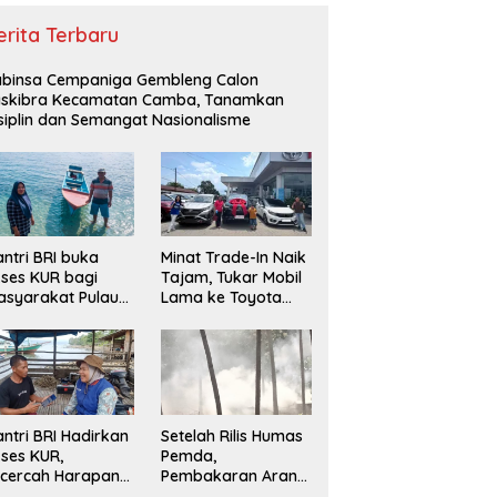
erita Terbaru
binsa Cempaniga Gembleng Calon
askibra Kecamatan Camba, Tanamkan
siplin dan Semangat Nasionalisme
ntri BRI buka
Minat Trade-In Naik
ses KUR bagi
Tajam, Tukar Mobil
syarakat Pulau
Lama ke Toyota
lang, Maluku
Baru Jadi Pilihan
Paling Efisien
ntri BRI Hadirkan
Setelah Rilis Humas
ses KUR,
Pemda,
cercah Harapan
Pembakaran Arang
ru di Pulau
Kembali Berjalan,