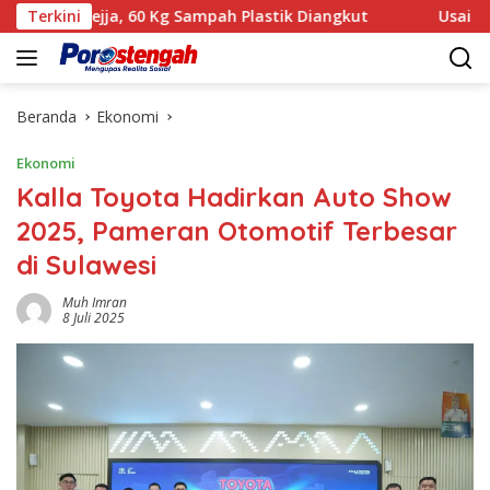
Langsung
ejja, 60 Kg Sampah Plastik Diangkut
Terkini
‎Usai Gelar Perkar
ke
konten
Beranda
Ekonomi
Ekonomi
Kalla Toyota Hadirkan Auto Show
2025, Pameran Otomotif Terbesar
di Sulawesi
Muh Imran
8 Juli 2025