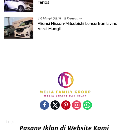
Terios
16 Maret 2019
0 Komentar
Aliansi Nissan-Mitsubishi Luncurkan Livina
Versi Mungil
Powered By porostengah.com | Support By PT. Melia Family
tutup
Group