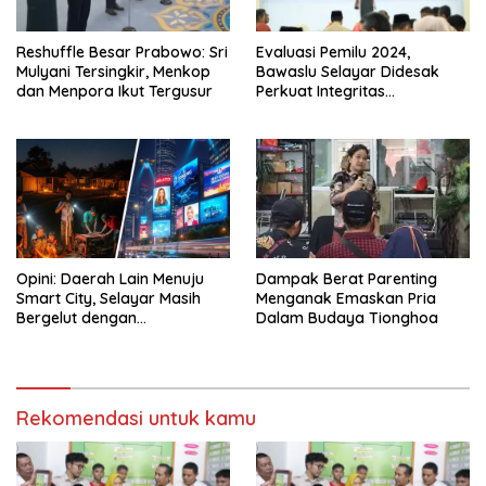
Reshuffle Besar Prabowo: Sri
Evaluasi Pemilu 2024,
Mulyani Tersingkir, Menkop
Bawaslu Selayar Didesak
dan Menpora Ikut Tergusur
Perkuat Integritas
Pengawasan
‎Opini: Daerah Lain Menuju
Dampak Berat Parenting
Smart City, Selayar Masih
Menganak Emaskan Pria
Bergelut dengan
Dalam Budaya Tionghoa
Pemadaman Listrik dan
Ketertinggalan Digital
Rekomendasi untuk kamu