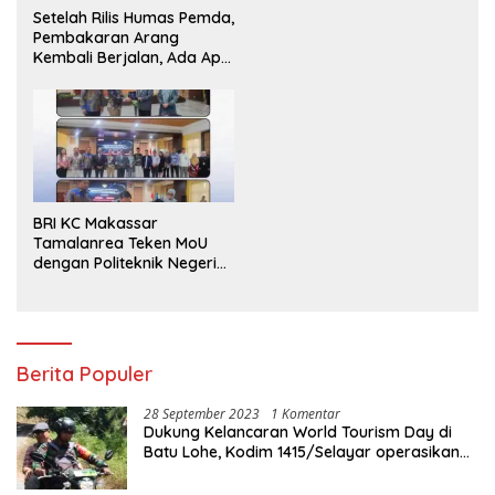
Setelah Rilis Humas Pemda,
Pembakaran Arang
Kembali Berjalan, Ada Apa
dengan Penegakan
Aturan?
BRI KC Makassar
Tamalanrea Teken MoU
dengan Politeknik Negeri
Ujung Pandang Perkuat
Layanan Perbankan
Berita Populer
28 September 2023
1 Komentar
Dukung Kelancaran World Tourism Day di
Batu Lohe, Kodim 1415/Selayar operasikan
10 Unit Sepeda Motor Dinas