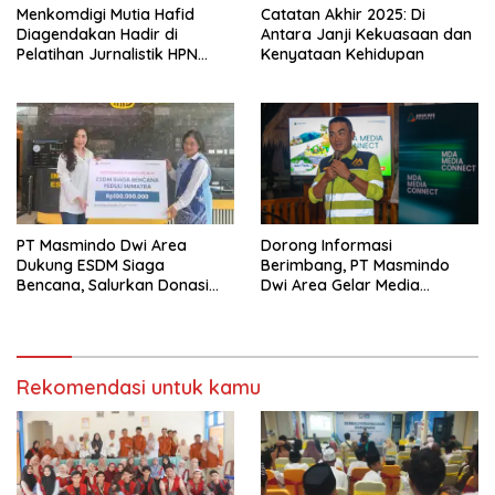
Menkomdigi Mutia Hafid
‎Catatan Akhir 2025: Di
Diagendakan Hadir di
Antara Janji Kekuasaan dan
Pelatihan Jurnalistik HPN
Kenyataan Kehidupan
PWMOI
PT Masmindo Dwi Area
‎Dorong Informasi
Dukung ESDM Siaga
Berimbang, PT Masmindo
Bencana, Salurkan Donasi
Dwi Area Gelar Media
untuk Warga Terdampak di
Gathering MDA Media
Sumatera
Connect
Rekomendasi untuk kamu