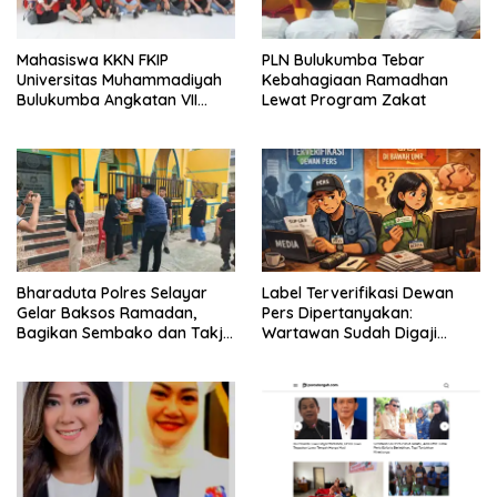
Mahasiswa KKN FKIP
PLN Bulukumba Tebar
Universitas Muhammadiyah
Kebahagiaan Ramadhan
Bulukumba Angkatan VII
Lewat Program Zakat
Resmi Ditarik dari
Kecamatan Eremerasa
Bharaduta Polres Selayar
Label Terverifikasi Dewan
Gelar Baksos Ramadan,
Pers Dipertanyakan:
Bagikan Sembako dan Takjil
Wartawan Sudah Digaji
kepada Warga
Layak?