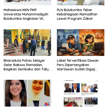
Mahasiswa KKN FKIP
PLN Bulukumba Tebar
Universitas Muhammadiyah
Kebahagiaan Ramadhan
Bulukumba Angkatan VII
Lewat Program Zakat
Resmi Ditarik dari
Kecamatan Eremerasa
Bharaduta Polres Selayar
Label Terverifikasi Dewan
Gelar Baksos Ramadan,
Pers Dipertanyakan:
Bagikan Sembako dan Takjil
Wartawan Sudah Digaji
kepada Warga
Layak?