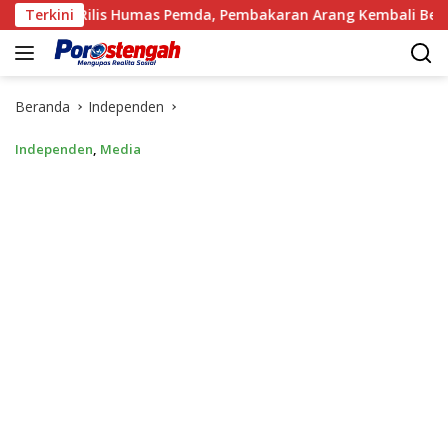
Langsung
lis Humas Pemda, Pembakaran Arang Kembali Berjalan, Ada Apa
Terkini
ke
konten
Beranda
Independen
Independen
,
Media