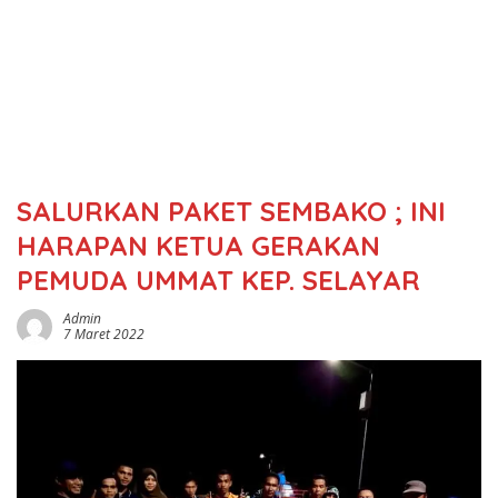
SALURKAN PAKET SEMBAKO ; INI
HARAPAN KETUA GERAKAN
PEMUDA UMMAT KEP. SELAYAR
Admin
7 Maret 2022