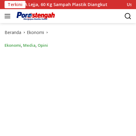
Langsung
Lejja, 60 Kg Sampah Plastik Diangkut
Terkini
‎Usai Gelar Perka
ke
konten
Beranda
Ekonomi
Ekonomi
,
Media
,
Opini