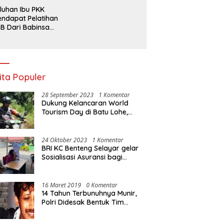
rpencil Maluku
Ada Apa dengan
luhan Ibu PKK
Penegakan Aturan?
ndapat Pelatihan
B Dari Babinsa
ersama Ketua PKK
ncongloe.
ita Populer
28 September 2023
1 Komentar
Dukung Kelancaran World
Tourism Day di Batu Lohe,
Kodim 1415/Selayar
operasikan 10 Unit Sepeda
Motor Dinas
24 Oktober 2023
1 Komentar
BRI KC Benteng Selayar gelar
Sosialisasi Asuransi bagi
Warga Pasar Sentral Bonea
16 Maret 2019
0 Komentar
14 Tahun Terbunuhnya Munir,
Polri Didesak Bentuk Tim
Khusus