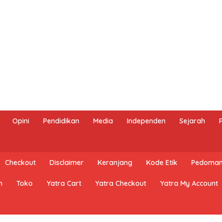
Opini
Pendidikan
Media
Independen
Sejarah
Checkout
Disclaimer
Keranjang
Kode Etik
Pedoman 
n
Toko
Yatra Cart
Yatra Checkout
Yatra My Account