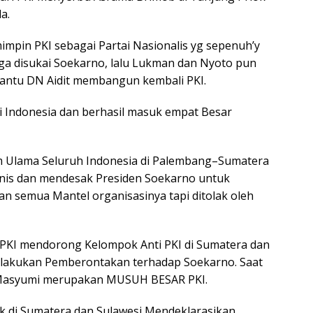
a.
impin PKI sebagai Partai Nasionalis yg sepenuh’y
a disukai Soekarno, lalu Lukman dan Nyoto pun
antu DN Aidit membangun kembali PKI.
di Indonesia dan berhasil masuk empat Besar
im Ulama Seluruh Indonesia di Palembang–Sumatera
is dan mendesak Presiden Soekarno untuk
n semua Mantel organisasinya tapi ditolak oleh
PKI mendorong Kelompok Anti PKI di Sumatera dan
elakukan Pemberontakan terhadap Soekarno. Saat
a Masyumi merupakan MUSUH BESAR PKI.
ak di Sumatera dan Sulawesi Mendeklarasikan