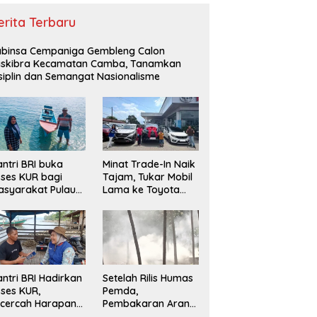
erita Terbaru
binsa Cempaniga Gembleng Calon
askibra Kecamatan Camba, Tanamkan
siplin dan Semangat Nasionalisme
ntri BRI buka
Minat Trade-In Naik
ses KUR bagi
Tajam, Tukar Mobil
syarakat Pulau
Lama ke Toyota
lang, Maluku
Baru Jadi Pilihan
Paling Efisien
ntri BRI Hadirkan
Setelah Rilis Humas
ses KUR,
Pemda,
cercah Harapan
Pembakaran Arang
ru di Pulau
Kembali Berjalan,