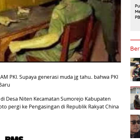
Te
Pu
Me
PB
B
Mo
Ber
ELAM PKI. Supaya generasi muda jg tahu.. bahwa PKI
Baru
si di Desa Niten Kecamatan Sumorejo Kabupaten
o pergi ke Pengasingan di Republik Rakyat China