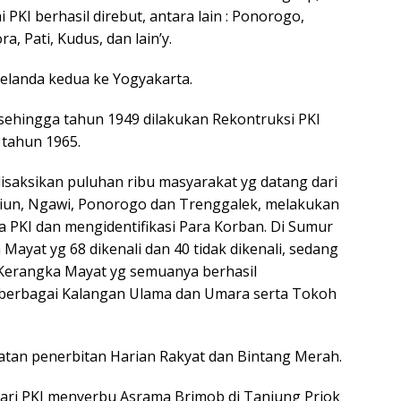
PKI berhasil direbut, antara lain : Ponorogo,
, Pati, Kudus, dan lain’y.
Belanda kedua ke Yogyakarta.
 sehingga tahun 1949 dilakukan Rekontruksi PKI
tahun 1965.
disaksikan puluhan ribu masyarakat yg datang dari
diun, Ngawi, Ponorogo dan Trenggalek, melakukan
PKI dan mengidentifikasi Para Korban. Di Sumur
ayat yg 68 dikenali dan 40 tidak dikenali, sedang
 Kerangka Mayat yg semuanya berhasil
ari berbagai Kalangan Ulama dan Umara serta Tokoh
atan penerbitan Harian Rakyat dan Bintang Merah.
dari PKI menyerbu Asrama Brimob di Tanjung Priok