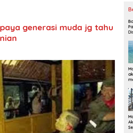
B
Ba
paya generasi muda jg tahu
P
Di
nian
Ma
ak
ma
Ke
Ma
Ak
Se
Ba