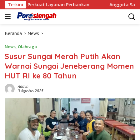
Langsung
Perkuat Layanan Perbankan
Terkini
Anggota Satpol PP Kembal
ke
konten
Beranda
News
News
,
Olahraga
Susur Sungai Merah Putih Akan
Warnai Sungai Jeneberang Momen
HUT RI ke 80 Tahun
Admin
3 Agustus 2025