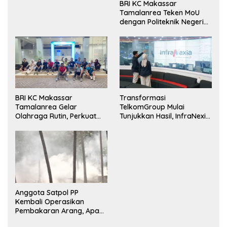
BRI KC Makassar
Tamalanrea Teken MoU
dengan Politeknik Negeri
Ujung Pandang Perkuat
Layanan Perbankan
Transformasi
BRI KC Makassar
TelkomGroup Mulai
Tamalanrea Gelar
Tunjukkan Hasil, InfraNexia
Olahraga Rutin, Perkuat
Catat Kinerja Positif
Kekompakan dan Budaya
Kerja Sehat
Anggota Satpol PP
Kembali Operasikan
Pembakaran Arang, Apa
Kebal Hukum ?