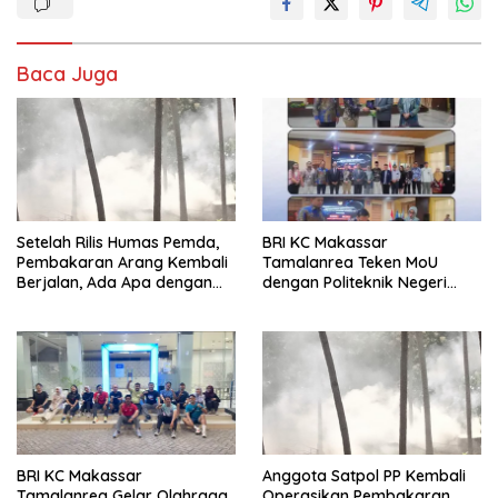
Baca Juga
Setelah Rilis Humas Pemda,
BRI KC Makassar
Pembakaran Arang Kembali
Tamalanrea Teken MoU
Berjalan, Ada Apa dengan
dengan Politeknik Negeri
Penegakan Aturan?
Ujung Pandang Perkuat
Layanan Perbankan
BRI KC Makassar
Anggota Satpol PP Kembali
Tamalanrea Gelar Olahraga
Operasikan Pembakaran