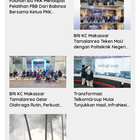
Puluhan Ibu PKK Mendapat
Pelatihan PBB Dari Babinsa
Bersama Ketua PKK
Moncongloe.
BRI KC Makassar
Tamalanrea Teken MoU
dengan Politeknik Negeri
Ujung Pandang Perkuat
Layanan Perbankan
BRI KC Makassar
Transformasi
Tamalanrea Gelar
TelkomGroup Mulai
Olahraga Rutin, Perkuat
Tunjukkan Hasil, InfraNexia
Kekompakan dan Budaya
Catat Kinerja Positif
Kerja Sehat