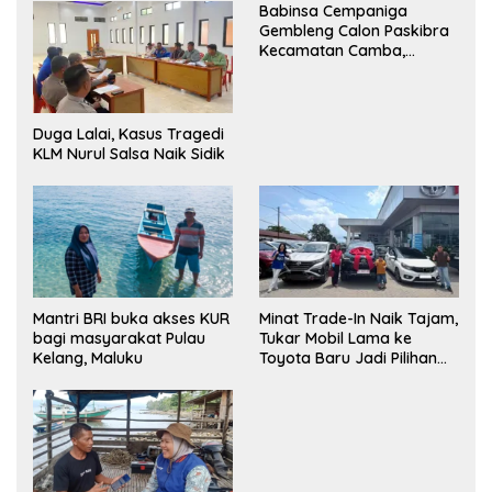
Babinsa Cempaniga
Gembleng Calon Paskibra
Kecamatan Camba,
Tanamkan Disiplin dan
Semangat Nasionalisme
Duga Lalai, Kasus Tragedi
KLM Nurul Salsa Naik Sidik
Mantri BRI buka akses KUR
Minat Trade-In Naik Tajam,
bagi masyarakat Pulau
Tukar Mobil Lama ke
Kelang, Maluku
Toyota Baru Jadi Pilihan
Paling Efisien