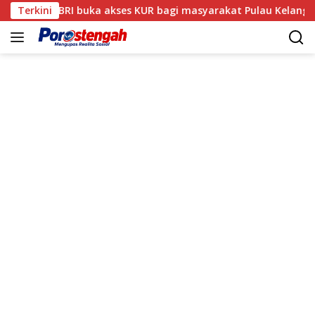
Langsung
Mantri BRI buka akses KUR bagi masyarakat Pulau Kelang, Mal
Terkini
ke
konten