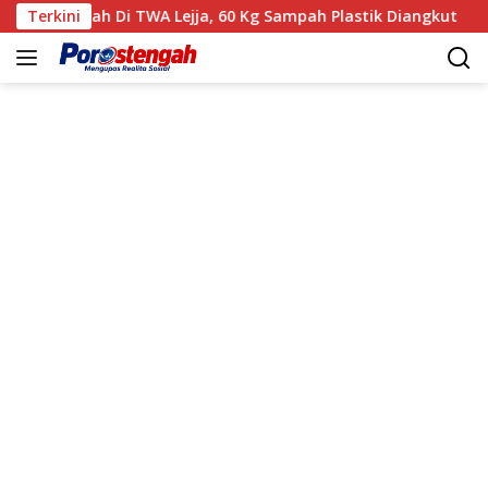
Langsung
ih Sampah Di TWA Lejja, 60 Kg Sampah Plastik Diangkut
Terkini
ke
konten