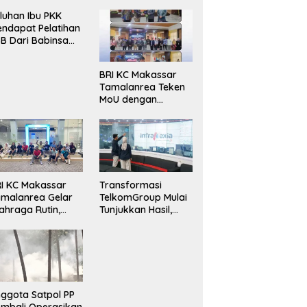
luhan Ibu PKK
ndapat Pelatihan
B Dari Babinsa
ersama Ketua PKK
ncongloe.
BRI KC Makassar
Tamalanrea Teken
MoU dengan
Politeknik Negeri
Ujung Pandang
Perkuat Layanan
Perbankan
I KC Makassar
Transformasi
malanrea Gelar
TelkomGroup Mulai
ahraga Rutin,
Tunjukkan Hasil,
rkuat
InfraNexia Catat
ekompakan dan
Kinerja Positif
daya Kerja Sehat
ggota Satpol PP
mbali Operasikan