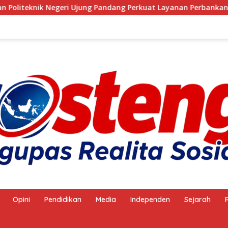
k Negeri Ujung Pandang Perkuat Layanan Perbankan
An
Opini
Pendidikan
Media
Independen
Sejarah