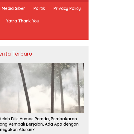
Media Siber
Politik
Privacy Policy
Yatra Thank You
erita Terbaru
ta Satpol PP Kembali
Penangkapan Ikan Hidup
B
asikan Pembakaran
Dengan Bius Kembali Marak di
N
g, Apa Kebal Hukum ?
Takabonerate
T
telah Rilis Humas Pemda, Pembakaran
P
ang Kembali Berjalan, Ada Apa dengan
negakan Aturan?