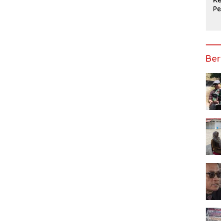
P
Ap
Ber