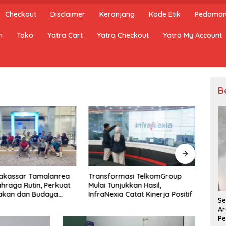
Checkout
Disclaimer
Keranjang
Kode Etik
Pedoman 
n
Toko
Yatra Cart
Yatra Checkout
Yatra My Account
B
Makassar Tamalanrea
Transformasi TelkomGroup
Anggo
ahraga Rutin, Perkuat
Mulai Tunjukkan Hasil,
Oper
kan dan Budaya
InfraNexia Catat Kinerja Positif
Aran
Se
hat
Ar
Pe