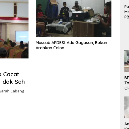
Pu
Me
PB
B
Mo
Muscab APDESI: Adu Gagasan, Bukan
Arahkan Calon
a Cacat
BR
Tidak Sah
Ta
Ol
warah Cabang
Pe
K
Bu
An
Ke