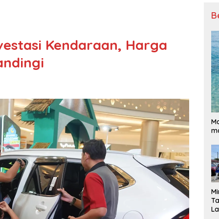
B
nvestasi Kendaraan, Harga
andingi
Ma
ma
Mi
Ta
La
Ba