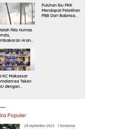
Terpencil Maluku
ling Efisien
Puluhan Ibu PKK
Mendapat Pelatihan
PBB Dari Babinsa
Bersama Ketua PKK
Moncongloe.
telah Rilis Humas
emda,
embakaran Arang
mbali Berjalan,
da Apa dengan
negakan Aturan?
I KC Makassar
malanrea Teken
oU dengan
liteknik Negeri
jung Pandang
rkuat Layanan
erbankan
ita Populer
28 September 2023
1 Komentar