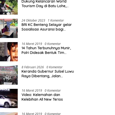
Dukung Kelancaran World
Tourism Day di Batu Lohe,
Kodim 1415/Selayar
operasikan 10 Unit Sepeda
Motor Dinas
24 Oktober 2023
1 Komentar
BRI KC Benteng Selayar gelar
Sosialisasi Asuransi bagi
Warga Pasar Sentral Bonea
16 Maret 2019
0 Komentar
14 Tahun Terbunuhnya Munir,
Polri Didesak Bentuk Tim
Khusus
8 Februari 2026
0 Komentar
Keranda Gubernur Sulsel Luwu
Raya Dibentang, Jalan
Nasional Luwu Diblokade
16 Maret 2019
0 Komentar
Video: Kelemahan dan
Kelebihan All New Terios
16 Maret 2019
0 Komentar