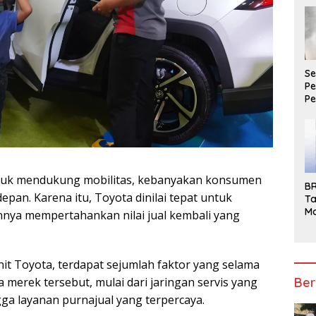
Pa
Se
P
P
Ke
A
Pe
tuk mendukung mobilitas, kebanyakan konsumen
BR
pan. Karena itu, Toyota dinilai tepat untuk
Ta
M
nya mempertahankan nilai jual kembali yang
Po
U
Pe
P
nit Toyota, terdapat sejumlah faktor yang selama
merek tersebut, mulai dari jaringan servis yang
Ber
ngga layanan purnajual yang terpercaya.