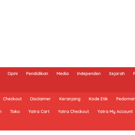
Opini
Pendidikan
Media
Independen
Sejarah
Checkout
Disclaimer
Keranjang
Kode Etik
Pedoman 
n
Toko
Yatra Cart
Yatra Checkout
Yatra My Account