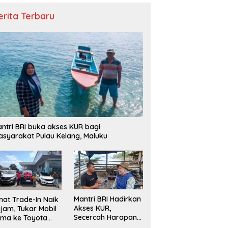
erita Terbaru
ntri BRI buka akses KUR bagi
syarakat Pulau Kelang, Maluku
Mantri BRI Hadirkan
nat Trade-In Naik
Akses KUR,
jam, Tukar Mobil
Secercah Harapan
ma ke Toyota
Baru di Pulau
ru Jadi Pilihan