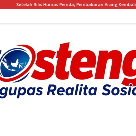
Humas Pemda, Pembakaran Arang Kembali Berjalan, Ada Apa den