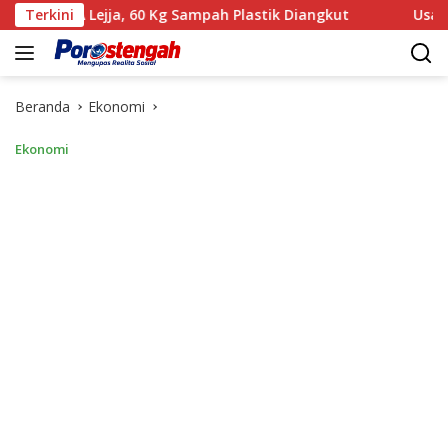
Langsung
ejja, 60 Kg Sampah Plastik Diangkut
Terkini
‎Usai Gelar Perkar
ke
konten
Beranda
Ekonomi
Ekonomi