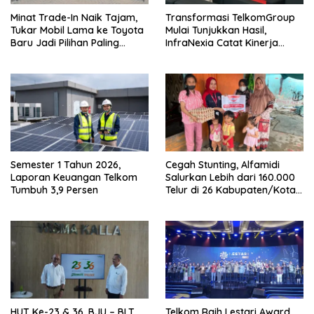
Minat Trade-In Naik Tajam,
Transformasi TelkomGroup
Tukar Mobil Lama ke Toyota
Mulai Tunjukkan Hasil,
Baru Jadi Pilihan Paling
InfraNexia Catat Kinerja
Efisien
Positif
Semester 1 Tahun 2026,
Cegah Stunting, Alfamidi
Laporan Keuangan Telkom
Salurkan Lebih dari 160.000
Tumbuh 3,9 Persen
Telur di 26 Kabupaten/Kota
di Indonesia
HUT Ke-23 & 36, BJU – BLT
Telkom Raih Lestari Award