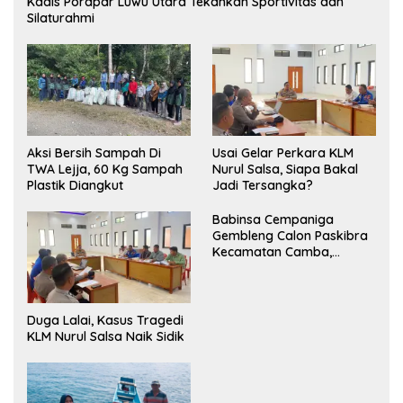
Kadis Porapar Luwu Utara Tekankan Sportivitas dan
Silaturahmi
Aksi Bersih Sampah Di
‎Usai Gelar Perkara KLM
TWA Lejja, 60 Kg Sampah
Nurul Salsa, Siapa Bakal
Plastik Diangkut
Jadi Tersangka?
Babinsa Cempaniga
Gembleng Calon Paskibra
Kecamatan Camba,
Tanamkan Disiplin dan
Semangat Nasionalisme
Duga Lalai, Kasus Tragedi
KLM Nurul Salsa Naik Sidik