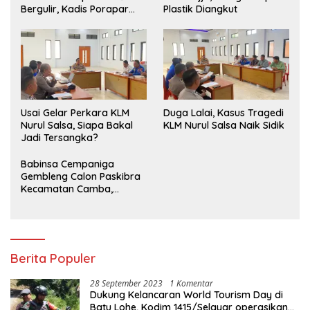
Bergulir, Kadis Porapar
Plastik Diangkut
Luwu Utara Tekankan
Sportivitas dan Silaturahmi
‎Usai Gelar Perkara KLM
Duga Lalai, Kasus Tragedi
Nurul Salsa, Siapa Bakal
KLM Nurul Salsa Naik Sidik
Jadi Tersangka?
Babinsa Cempaniga
Gembleng Calon Paskibra
Kecamatan Camba,
Tanamkan Disiplin dan
Semangat Nasionalisme
Berita Populer
28 September 2023
1 Komentar
Dukung Kelancaran World Tourism Day di
Batu Lohe, Kodim 1415/Selayar operasikan