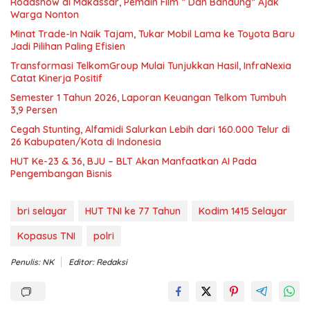
Roadshow di Makassar, Pemain Film ” Dan Bandung” Ajak
Warga Nonton
Minat Trade-In Naik Tajam, Tukar Mobil Lama ke Toyota Baru
Jadi Pilihan Paling Efisien
Transformasi TelkomGroup Mulai Tunjukkan Hasil, InfraNexia
Catat Kinerja Positif
Semester 1 Tahun 2026, Laporan Keuangan Telkom Tumbuh
3,9 Persen
Cegah Stunting, Alfamidi Salurkan Lebih dari 160.000 Telur di
26 Kabupaten/Kota di Indonesia
HUT Ke-23 & 36, BJU – BLT Akan Manfaatkan AI Pada
Pengembangan Bisnis
bri selayar
HUT TNI ke 77 Tahun
Kodim 1415 Selayar
Kopasus TNI
polri
Penulis: NK
Editor: Redaksi