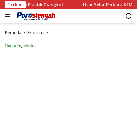
Langsung
 Plastik Diangkut
Terkini
‎Usai Gelar Perkara KLM Nurul Salsa, 
ke
konten
Beranda
Ekonomi
Ekonomi
,
Media