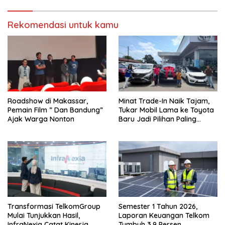
Rekomendasi untuk kamu
Roadshow di Makassar,
Minat Trade-In Naik Tajam,
Pemain Film ” Dan Bandung”
Tukar Mobil Lama ke Toyota
Ajak Warga Nonton
Baru Jadi Pilihan Paling
Efisien
Transformasi TelkomGroup
Semester 1 Tahun 2026,
Mulai Tunjukkan Hasil,
Laporan Keuangan Telkom
InfraNexia Catat Kinerja
Tumbuh 3,9 Persen