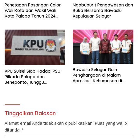
Penetapan Pasangan Calon
Ngabuburit Pengawasan dan
Wali Kota dan Wakil Wali
Buka Bersama Bawaslu
Kota Palopo Tahun 2024
Kepulauan Selayar
Pasca Putusan Mahkamah
Konstitusi
Bawaslu Selayar Raih
KPU Sulsel Siap Hadapi PSU
Penghargaan di Malam
Pilkada Palopo dan
Apresiasi Kehumasan di
Jeneponto, Tunggu
Makassar
Keputusan MK
Tinggalkan Balasan
Alamat email Anda tidak akan dipublikasikan.
Ruas yang wajib
ditandai
*