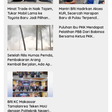
Minat Trade-In Naik Tajam,
Mantri BRI Hadirkan Akses
Tukar Mobil Lama ke
KUR, Secercah Harapan
Toyota Baru Jadi Pilihan
Baru di Pulau Terpencil
Paling Efisien
Maluku
Puluhan Ibu PKK Mendapat
Pelatihan PBB Dari Babinsa
Bersama Ketua PKK
Moncongloe.
Setelah Rilis Humas Pemda,
Pembakaran Arang
Kembali Berjalan, Ada Apa
dengan Penegakan
Aturan?
BRI KC Makassar
Tamalanrea Teken MoU
dengan Politeknik Negeri