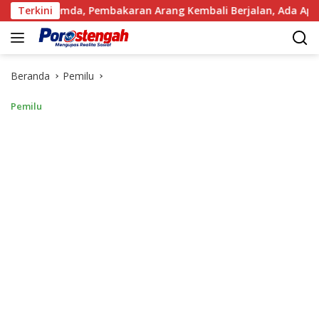
Langsung
da, Pembakaran Arang Kembali Berjalan, Ada Apa dengan Pene
Terkini
ke
konten
Beranda
Pemilu
Pemilu