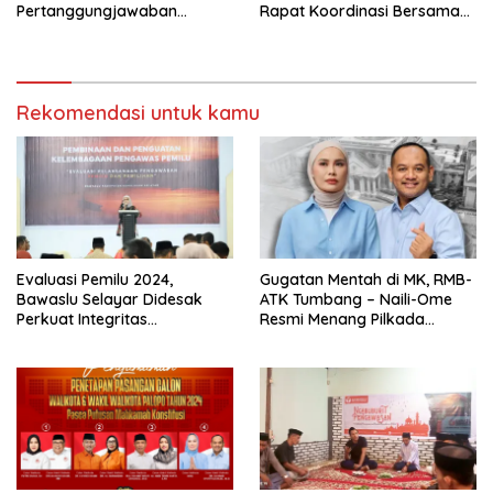
Pertanggungjawaban
Rapat Koordinasi Bersama
Keuangan Hibah Pilkada
Panwascam Bahas
2024
Sinkronisasi Rekapitulasi
Rekomendasi untuk kamu
Evaluasi Pemilu 2024,
Gugatan Mentah di MK, RMB-
Bawaslu Selayar Didesak
ATK Tumbang – Naili-Ome
Perkuat Integritas
Resmi Menang Pilkada
Pengawasan
Palopo