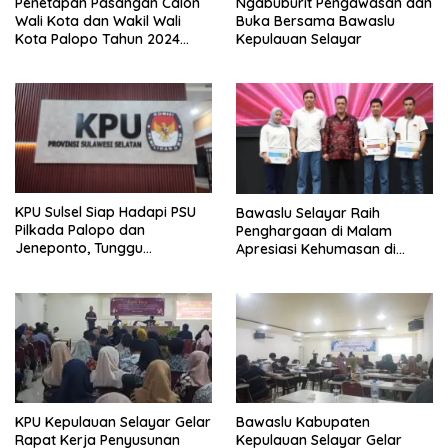
Penetapan Pasangan Calon
Ngabuburit Pengawasan dan
Wali Kota dan Wakil Wali
Buka Bersama Bawaslu
Kota Palopo Tahun 2024
Kepulauan Selayar
Pasca Putusan Mahkamah
Konstitusi
KPU Sulsel Siap Hadapi PSU
Bawaslu Selayar Raih
Pilkada Palopo dan
Penghargaan di Malam
Jeneponto, Tunggu
Apresiasi Kehumasan di
Keputusan MK
Makassar
KPU Kepulauan Selayar Gelar
Bawaslu Kabupaten
Rapat Kerja Penyusunan
Kepulauan Selayar Gelar