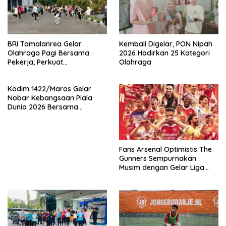
BRI Tamalanrea Gelar
Kembali Digelar, PON Nipah
Olahraga Pagi Bersama
2026 Hadirkan 25 Kategori
Pekerja, Perkuat
Olahraga
Kebersamaan dan
Semangat Kerja
Kodim 1422/Maros Gelar
Nobar Kebangsaan Piala
Dunia 2026 Bersama
Masyarakat
‎Fans Arsenal Optimistis The
Gunners Sempurnakan
Musim dengan Gelar Liga
Inggris dan Piala
ChampionZa