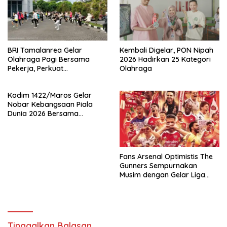
BRI Tamalanrea Gelar
Kembali Digelar, PON Nipah
Olahraga Pagi Bersama
2026 Hadirkan 25 Kategori
Pekerja, Perkuat
Olahraga
Kebersamaan dan
Semangat Kerja
Kodim 1422/Maros Gelar
Nobar Kebangsaan Piala
Dunia 2026 Bersama
Masyarakat
‎Fans Arsenal Optimistis The
Gunners Sempurnakan
Musim dengan Gelar Liga
Inggris dan Piala
ChampionZa
Tinggalkan Balasan