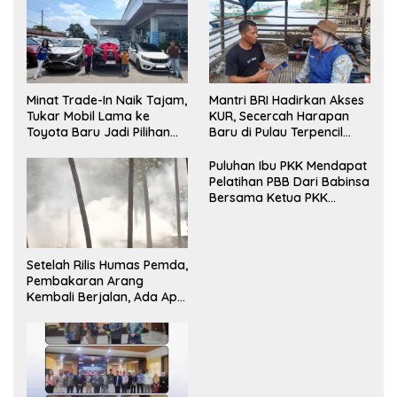
Minat Trade-In Naik Tajam,
Mantri BRI Hadirkan Akses
Tukar Mobil Lama ke
KUR, Secercah Harapan
Toyota Baru Jadi Pilihan
Baru di Pulau Terpencil
Paling Efisien
Maluku
Puluhan Ibu PKK Mendapat
Pelatihan PBB Dari Babinsa
Bersama Ketua PKK
Moncongloe.
Setelah Rilis Humas Pemda,
Pembakaran Arang
Kembali Berjalan, Ada Apa
dengan Penegakan
Aturan?