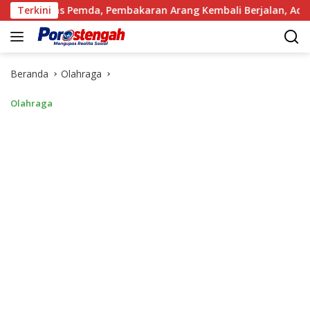
Langsung
as Pemda, Pembakaran Arang Kembali Berjalan, Ada Apa dengan
Terkini
ke
konten
Beranda
Olahraga
Olahraga