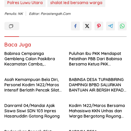
Polres Luwu Utara
shalat Ied bersama warga
Penulis: NK
Editor: Porostengah.com
Baca Juga
Babinsa Cempaniga
Puluhan Ibu PKK Mendapat
Gembleng Calon Paskibra
Pelatihan PBB Dari Babinsa
Kecamatan Camba,
Bersama Ketua PKK
Tanamkan Disiplin dan
Moncongloe.
Semangat Nasionalisme
Asah Kemampuan Bela Diri,
BABINSA DESA TUPABBIRING
Personel Kodim 1422/Maros
DAMPINGI BPBD SALURKAN
Intensif Berlatih Pencak Silat
BANTUAN AIR BERSIH KEPADA
Militer
WARGA
Danramil 04/Mandai Ajak
Kodim 1422/Maros Bersama
Siswa Siswi SDN 103 Inpres
Mahasiswa KKN Unhas dan
Hasanuddin Gotong Royong
Warga Bergotong Royong
Bangun Jembatan di Desa
Bontolempangan