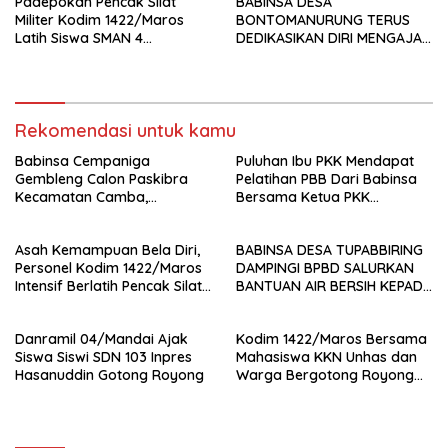
Padepokan Pencak Silat
BABINSA DESA
Militer Kodim 1422/Maros
BONTOMANURUNG TERUS
Latih Siswa SMAN 4
DEDIKASIKAN DIRI MENGAJAR
Bantimurung, Tanamkan
DI MI HIDAYATULLAH TANETE
Disiplin dan Jiwa Patriotisme
BULU
Rekomendasi untuk kamu
Babinsa Cempaniga
Puluhan Ibu PKK Mendapat
Gembleng Calon Paskibra
Pelatihan PBB Dari Babinsa
Kecamatan Camba,
Bersama Ketua PKK
Tanamkan Disiplin dan
Moncongloe.
Semangat Nasionalisme
Asah Kemampuan Bela Diri,
BABINSA DESA TUPABBIRING
Personel Kodim 1422/Maros
DAMPINGI BPBD SALURKAN
Intensif Berlatih Pencak Silat
BANTUAN AIR BERSIH KEPADA
Militer
WARGA
Danramil 04/Mandai Ajak
Kodim 1422/Maros Bersama
Siswa Siswi SDN 103 Inpres
Mahasiswa KKN Unhas dan
Hasanuddin Gotong Royong
Warga Bergotong Royong
Bangun Jembatan di Desa
Bontolempangan