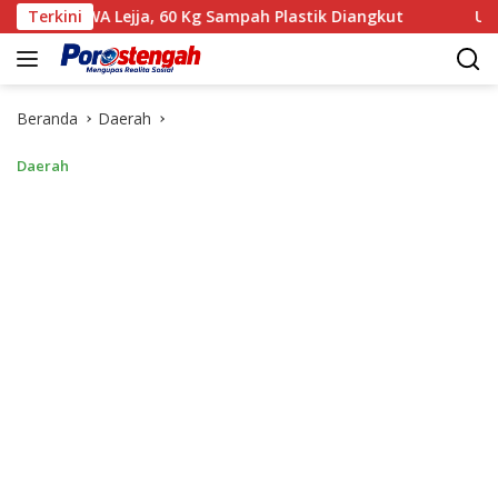
Langsung
 TWA Lejja, 60 Kg Sampah Plastik Diangkut
Terkini
‎Usai Gelar
ke
konten
Beranda
Daerah
Daerah