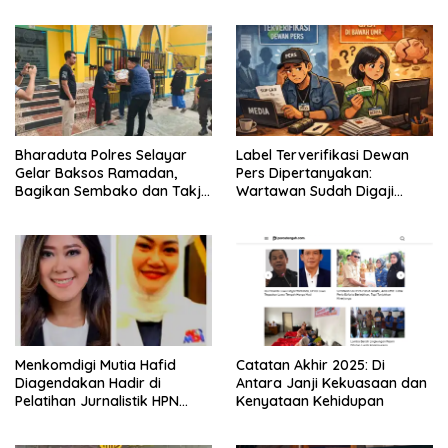
Kecamatan Eremerasa
Bharaduta Polres Selayar
Label Terverifikasi Dewan
Gelar Baksos Ramadan,
Pers Dipertanyakan:
Bagikan Sembako dan Takjil
Wartawan Sudah Digaji
kepada Warga
Layak?
Menkomdigi Mutia Hafid
‎Catatan Akhir 2025: Di
Diagendakan Hadir di
Antara Janji Kekuasaan dan
Pelatihan Jurnalistik HPN
Kenyataan Kehidupan
PWMOI