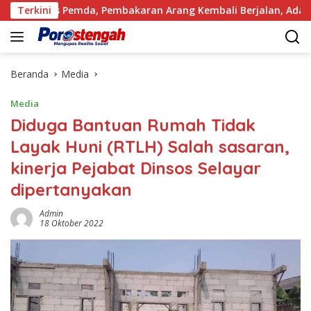
Langsung
as Pemda, Pembakaran Arang Kembali Berjalan, Ada Apa dengan
Terkini
ke
konten
Beranda
Media
Media
Diduga Bantuan Rumah Tidak
Layak Huni (RTLH) Salah sasaran,
kinerja Pejabat Dinsos Selayar
dipertanyakan
Admin
18 Oktober 2022