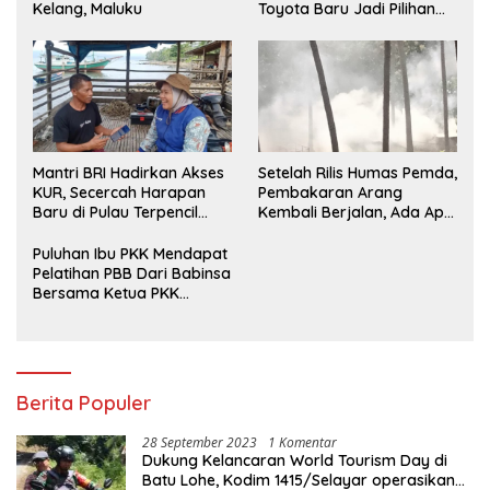
Kelang, Maluku
Toyota Baru Jadi Pilihan
Paling Efisien
Mantri BRI Hadirkan Akses
Setelah Rilis Humas Pemda,
KUR, Secercah Harapan
Pembakaran Arang
Baru di Pulau Terpencil
Kembali Berjalan, Ada Apa
Maluku
dengan Penegakan
Aturan?
Puluhan Ibu PKK Mendapat
Pelatihan PBB Dari Babinsa
Bersama Ketua PKK
Moncongloe.
Berita Populer
28 September 2023
1 Komentar
Dukung Kelancaran World Tourism Day di
Batu Lohe, Kodim 1415/Selayar operasikan