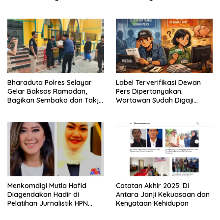
Resmi Ditarik dari
Kecamatan Eremerasa
Bharaduta Polres Selayar
Label Terverifikasi Dewan
Gelar Baksos Ramadan,
Pers Dipertanyakan:
Bagikan Sembako dan Takjil
Wartawan Sudah Digaji
kepada Warga
Layak?
Menkomdigi Mutia Hafid
‎Catatan Akhir 2025: Di
Diagendakan Hadir di
Antara Janji Kekuasaan dan
Pelatihan Jurnalistik HPN
Kenyataan Kehidupan
PWMOI