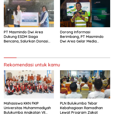
PT Masmindo Dwi Area
‎Dorong Informasi
Dukung ESDM Siaga
Berimbang, PT Masmindo
Bencana, Salurkan Donasi
Dwi Area Gelar Media
untuk Warga Terdampak di
Gathering MDA Media
Sumatera
Connect
Rekomendasi untuk kamu
Mahasiswa KKN FKIP
PLN Bulukumba Tebar
Universitas Muhammadiyah
Kebahagiaan Ramadhan
Bulukumba Angkatan VII
Lewat Program Zakat