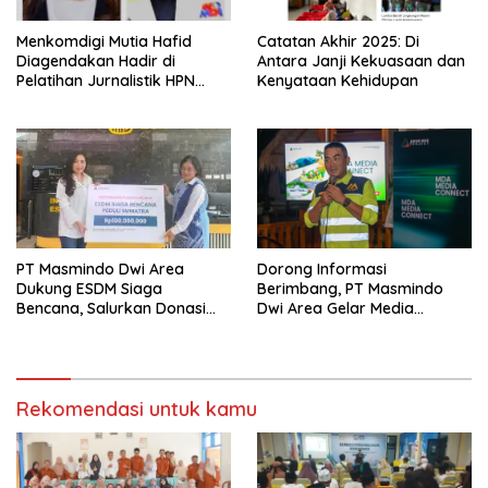
Menkomdigi Mutia Hafid
‎Catatan Akhir 2025: Di
Diagendakan Hadir di
Antara Janji Kekuasaan dan
Pelatihan Jurnalistik HPN
Kenyataan Kehidupan
PWMOI
PT Masmindo Dwi Area
‎Dorong Informasi
Dukung ESDM Siaga
Berimbang, PT Masmindo
Bencana, Salurkan Donasi
Dwi Area Gelar Media
untuk Warga Terdampak di
Gathering MDA Media
Sumatera
Connect
Rekomendasi untuk kamu