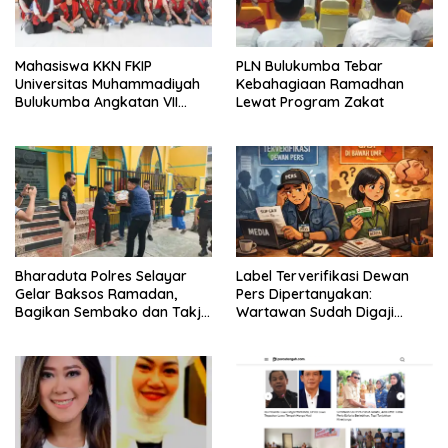
Mahasiswa KKN FKIP
PLN Bulukumba Tebar
Universitas Muhammadiyah
Kebahagiaan Ramadhan
Bulukumba Angkatan VII
Lewat Program Zakat
Resmi Ditarik dari
Kecamatan Eremerasa
Bharaduta Polres Selayar
Label Terverifikasi Dewan
Gelar Baksos Ramadan,
Pers Dipertanyakan:
Bagikan Sembako dan Takjil
Wartawan Sudah Digaji
kepada Warga
Layak?