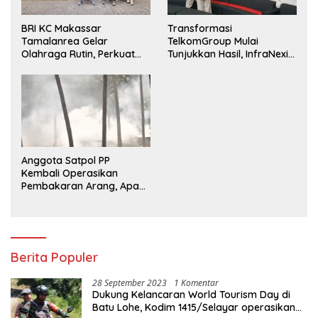
BRI KC Makassar
Transformasi
Tamalanrea Gelar
TelkomGroup Mulai
Olahraga Rutin, Perkuat
Tunjukkan Hasil, InfraNexia
Kekompakan dan Budaya
Catat Kinerja Positif
Kerja Sehat
Anggota Satpol PP
Kembali Operasikan
Pembakaran Arang, Apa
Kebal Hukum ?
Berita Populer
28 September 2023
1 Komentar
Dukung Kelancaran World Tourism Day di
Batu Lohe, Kodim 1415/Selayar operasikan