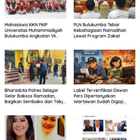
Mahasiswa KKN FKIP
PLN Bulukumba Tebar
Universitas Muhammadiyah
Kebahagiaan Ramadhan
Bulukumba Angkatan VII
Lewat Program Zakat
Resmi Ditarik dari
Kecamatan Eremerasa
Bharaduta Polres Selayar
Label Terverifikasi Dewan
Gelar Baksos Ramadan,
Pers Dipertanyakan:
Bagikan Sembako dan Takjil
Wartawan Sudah Digaji
kepada Warga
Layak?