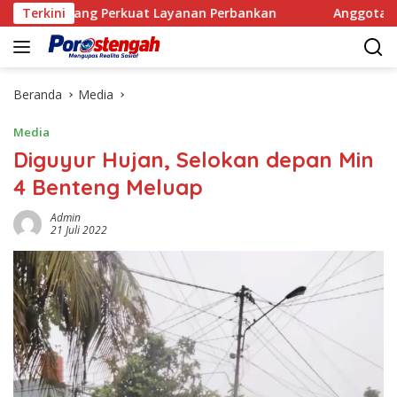
Langsung
 Perkuat Layanan Perbankan
Terkini
Anggota Satpol PP Kemba
ke
konten
Beranda
Media
Media
Diguyur Hujan, Selokan depan Min
4 Benteng Meluap
Admin
21 Juli 2022