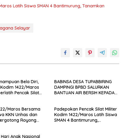
/Maros Latih Siswa SMAN 4 Bantimurung, Tanamkan
agana Selayar
ampuan Bela Diri,
BABINSA DESA TUPABBIRING
 Kodim 1422/Maros
DAMPINGI BPBD SALURKAN
Berlatih Pencak Silat
BANTUAN AIR BERSIH KEPADA
WARGA
422/Maros Bersama
Padepokan Pencak Silat Militer
wa KKN Unhas dan
Kodim 1422/Maros Latih Siswa
ergotong Royong
SMAN 4 Bantimurung,
Jembatan di Desa
Tanamkan Disiplin dan Jiwa
mpangan
Patriotisme
i Hari Anak Nasional