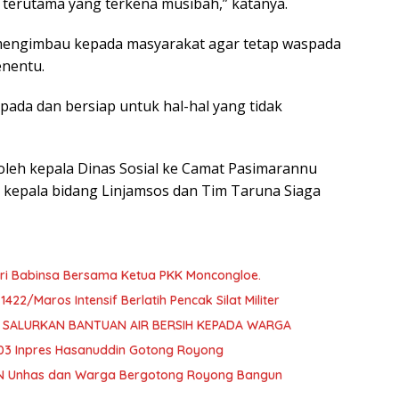
 terutama yang terkena musibah,” katanya.
a mengimbau kepada masyarakat agar tetap waspada
enentu.
pada dan bersiap untuk hal-hal yang tidak
leh kepala Dinas Sosial ke Camat Pasimarannu
h kepala bidang Linjamsos dan Tim Taruna Siaga
ari Babinsa Bersama Ketua PKK Moncongloe.
22/Maros Intensif Berlatih Pencak Silat Militer
D SALURKAN BANTUAN AIR BERSIH KEPADA WARGA
103 Inpres Hasanuddin Gotong Royong
N Unhas dan Warga Bergotong Royong Bangun