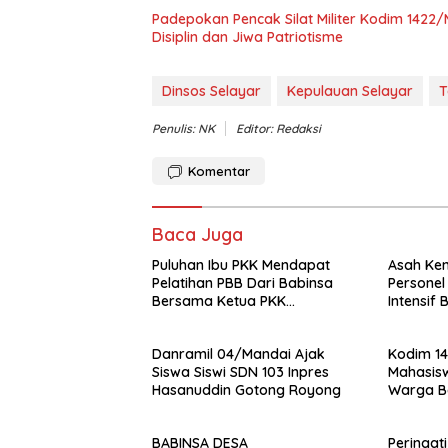
Padepokan Pencak Silat Militer Kodim 1422
Disiplin dan Jiwa Patriotisme
Dinsos Selayar
Kepulauan Selayar
T
Penulis: NK
Editor: Redaksi
Komentar
Baca Juga
Puluhan Ibu PKK Mendapat
Asah Kem
Pelatihan PBB Dari Babinsa
Personel
Bersama Ketua PKK
Intensif 
Moncongloe.
Militer
Danramil 04/Mandai Ajak
Kodim 1
Siswa Siswi SDN 103 Inpres
Mahasis
Hasanuddin Gotong Royong
Warga B
Bangun 
Bontole
BABINSA DESA
Peringat