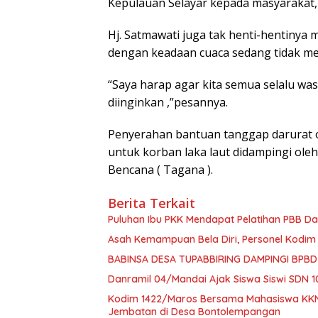
Kepulauan Selayar kepada masyarakat,
Hj. Satmawati juga tak henti-hentiny
dengan keadaan cuaca sedang tidak m
“Saya harap agar kita semua selalu was
diinginkan ,”pesannya.
Penyerahan bantuan tanggap darurat o
untuk korban laka laut didampingi ole
Bencana ( Tagana ).
Berita Terkait
Puluhan Ibu PKK Mendapat Pelatihan PBB D
Asah Kemampuan Bela Diri, Personel Kodim 14
BABINSA DESA TUPABBIRING DAMPINGI BPB
Danramil 04/Mandai Ajak Siswa Siswi SDN 
Kodim 1422/Maros Bersama Mahasiswa KK
Jembatan di Desa Bontolempangan