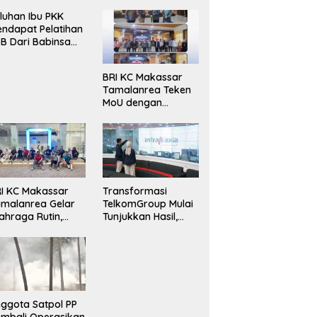
luhan Ibu PKK
ndapat Pelatihan
B Dari Babinsa
ersama Ketua PKK
ncongloe.
BRI KC Makassar
Tamalanrea Teken
MoU dengan
Politeknik Negeri
Ujung Pandang
Perkuat Layanan
Perbankan
I KC Makassar
Transformasi
malanrea Gelar
TelkomGroup Mulai
ahraga Rutin,
Tunjukkan Hasil,
rkuat
InfraNexia Catat
ekompakan dan
Kinerja Positif
daya Kerja Sehat
ggota Satpol PP
mbali Operasikan