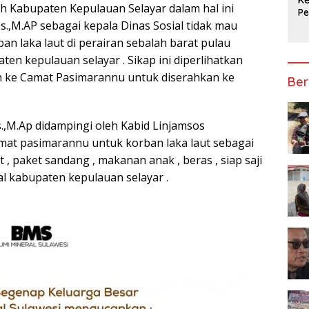
ah Kabupaten Kepulauan Selayar dalam hal ini
P
Sos.,M.AP sebagai kepala Dinas Sosial tidak mau
Ap
n laka laut di perairan sebalah barat pulau
 kepulauan selayar . Sikap ini diperlihatkan
 ke Camat Pasimarannu untuk diserahkan ke
Ber
.
os.,M.Ap didampingi oleh Kabid Linjamsos
at pasimarannu untuk korban laka laut sebagai
 , paket sandang , makanan anak , beras , siap saji
ial kabupaten kepulauan selayar .