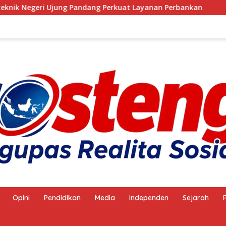
ndang Perkuat Layanan Perbankan
Anggota Satpol PP 
Opini
Pendidikan
Media
Independen
Sejarah