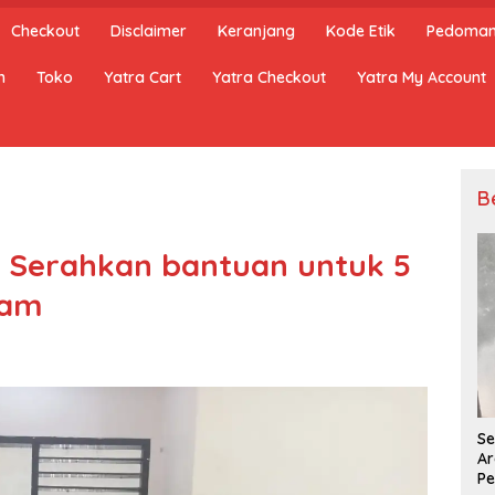
Checkout
Disclaimer
Keranjang
Kode Etik
Pedoman 
n
Toko
Yatra Cart
Yatra Checkout
Yatra My Account
B
i, Serahkan bantuan untuk 5
lam
Se
Ar
Pe