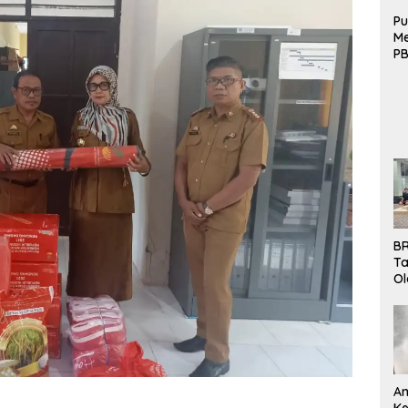
Pu
Me
PB
B
Mo
BR
Ta
Ol
Pe
K
Bu
An
Ke