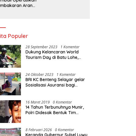
embakaran Arang,
a Kebal Hukum ?
ita Populer
28 September 2023
1 Komentar
Dukung Kelancaran World
Tourism Day di Batu Lohe,
Kodim 1415/Selayar
operasikan 10 Unit Sepeda
Motor Dinas
24 Oktober 2023
1 Komentar
BRI KC Benteng Selayar gelar
Sosialisasi Asuransi bagi
Warga Pasar Sentral Bonea
16 Maret 2019
0 Komentar
14 Tahun Terbunuhnya Munir,
Polri Didesak Bentuk Tim
Khusus
8 Februari 2026
0 Komentar
Keranda Gubernur Sulsel Luwu