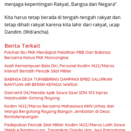
menjaga kepentingan Rakyat, Bangsa dan Negara”.
Kita harus tetap berada di tengah-tengah rakyat dan
tetap dihati rakyat karena kita lahir dari rakyat, ucap
Dandim. (Wd/ancha).
Berita Terkait
Puluhan Ibu PKK Mendapat Pelatihan PBB Dari Babinsa
Bersama Ketua PKK Moncongloe.
Asah Kemampuan Bela Diri, Personel Kodim 1422/Maros
Intensif Berlatih Pencak Silat Militer
BABINSA DESA TUPABBIRING DAMPINGI BPBD SALURKAN
BANTUAN AIR BERSIH KEPADA WARGA
Danramil 04/Mandai Ajak Siswa Siswi SDN 103 Inpres
Hasanuddin Gotong Royong
Kodim 1422/Maros Bersama Mahasiswa KKN Unhas dan
Warga Bergotong Royong Bangun Jembatan di Desa
Bontolempangan
Padepokan Pencak Silat Militer Kodim 1422/Maros Latih Siswa
SMAN 4 Bantimurung, Tanamkan Disiplin dan Jiwa Patriotisme