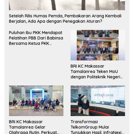
Setelah Rilis Humas Pemda, Pembakaran Arang Kembali
Berjalan, Ada Apa dengan Penegakan Aturan?
Puluhan Ibu PKK Mendapat
Pelatihan PBB Dari Babinsa
Bersama Ketua PKK
Moncongloe.
BRI KC Makassar
Tamalanrea Teken MoU
dengan Politeknik Negeri
Ujung Pandang Perkuat
Layanan Perbankan
BRI KC Makassar
Transformasi
Tamalanrea Gelar
TelkomGroup Mulai
Olahraga Rutin, Perkuat
Tunjukkan Hasil, InfraNexia