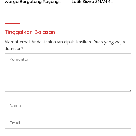
Warga Bergotong Royong
Latih Siswa SMAN 4
Bangun Jembatan di Desa
Bantimurung, Tanamkan
Bontolempangan
Disiplin dan Jiwa Patriotisme
Tinggalkan Balasan
Alamat email Anda tidak akan dipublikasikan.
Ruas yang wajib
ditandai
*