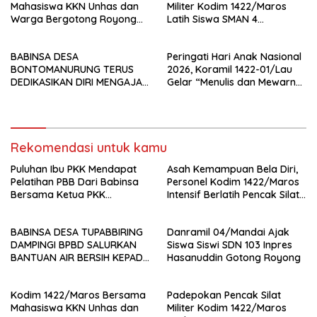
Mahasiswa KKN Unhas dan
Militer Kodim 1422/Maros
Warga Bergotong Royong
Latih Siswa SMAN 4
Bangun Jembatan di Desa
Bantimurung, Tanamkan
Bontolempangan
Disiplin dan Jiwa Patriotisme
BABINSA DESA
Peringati Hari Anak Nasional
BONTOMANURUNG TERUS
2026, Koramil 1422-01/Lau
DEDIKASIKAN DIRI MENGAJAR
Gelar “Menulis dan Mewarnai
DI MI HIDAYATULLAH TANETE
Sejam Bersama TNI
BULU
Rekomendasi untuk kamu
Puluhan Ibu PKK Mendapat
Asah Kemampuan Bela Diri,
Pelatihan PBB Dari Babinsa
Personel Kodim 1422/Maros
Bersama Ketua PKK
Intensif Berlatih Pencak Silat
Moncongloe.
Militer
BABINSA DESA TUPABBIRING
Danramil 04/Mandai Ajak
DAMPINGI BPBD SALURKAN
Siswa Siswi SDN 103 Inpres
BANTUAN AIR BERSIH KEPADA
Hasanuddin Gotong Royong
WARGA
Kodim 1422/Maros Bersama
Padepokan Pencak Silat
Mahasiswa KKN Unhas dan
Militer Kodim 1422/Maros