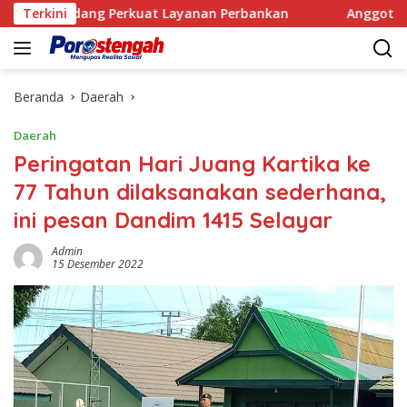
Langsung
ndang Perkuat Layanan Perbankan
Terkini
Anggota Satpol PP 
ke
konten
Beranda
Daerah
Daerah
Peringatan Hari Juang Kartika ke
77 Tahun dilaksanakan sederhana,
ini pesan Dandim 1415 Selayar
Admin
15 Desember 2022