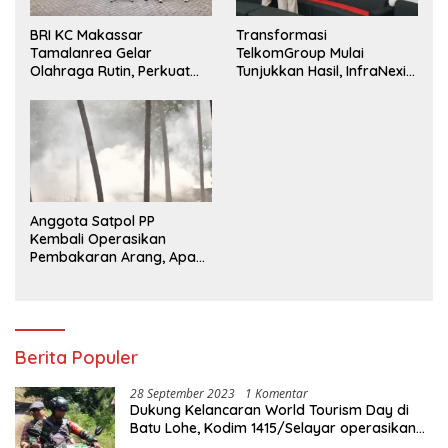
BRI KC Makassar
Transformasi
Tamalanrea Gelar
TelkomGroup Mulai
Olahraga Rutin, Perkuat
Tunjukkan Hasil, InfraNexia
Kekompakan dan Budaya
Catat Kinerja Positif
Kerja Sehat
Anggota Satpol PP
Kembali Operasikan
Pembakaran Arang, Apa
Kebal Hukum ?
Berita Populer
28 September 2023
1 Komentar
Dukung Kelancaran World Tourism Day di
Batu Lohe, Kodim 1415/Selayar operasikan
10 Unit Sepeda Motor Dinas