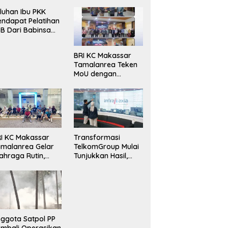
luhan Ibu PKK
ndapat Pelatihan
B Dari Babinsa
ersama Ketua PKK
ncongloe.
BRI KC Makassar
Tamalanrea Teken
MoU dengan
Politeknik Negeri
Ujung Pandang
Perkuat Layanan
Perbankan
I KC Makassar
Transformasi
malanrea Gelar
TelkomGroup Mulai
ahraga Rutin,
Tunjukkan Hasil,
rkuat
InfraNexia Catat
ekompakan dan
Kinerja Positif
daya Kerja Sehat
ggota Satpol PP
mbali Operasikan