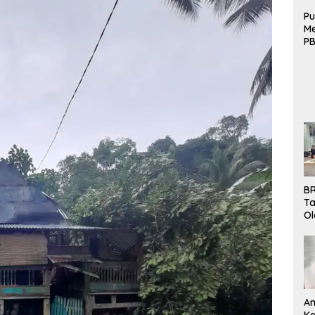
Pu
Me
PB
B
Mo
BR
Ta
Ol
Pe
K
Bu
An
Ke