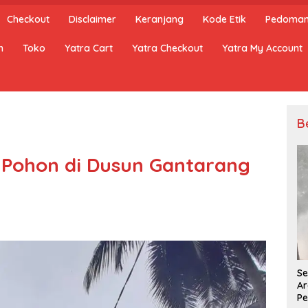
Checkout
Disclaimer
Keranjang
Kode Etik
Pedoman 
n
Toko
Yatra Cart
Yatra Checkout
Yatra My Account
B
 Pohon di Dusun Gantarang
Se
Ar
Pe