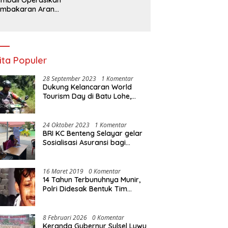
embakaran Arang,
a Kebal Hukum ?
ita Populer
28 September 2023
1 Komentar
Dukung Kelancaran World
Tourism Day di Batu Lohe,
Kodim 1415/Selayar
operasikan 10 Unit Sepeda
Motor Dinas
24 Oktober 2023
1 Komentar
BRI KC Benteng Selayar gelar
Sosialisasi Asuransi bagi
Warga Pasar Sentral Bonea
16 Maret 2019
0 Komentar
14 Tahun Terbunuhnya Munir,
Polri Didesak Bentuk Tim
Khusus
8 Februari 2026
0 Komentar
Keranda Gubernur Sulsel Luwu