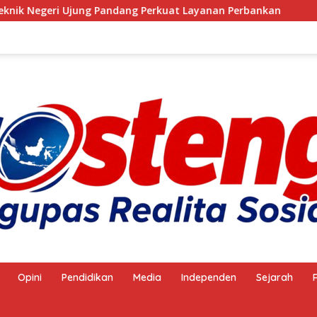
ng Perkuat Layanan Perbankan
Anggota Satpol PP Kemb
Opini
Pendidikan
Media
Independen
Sejarah