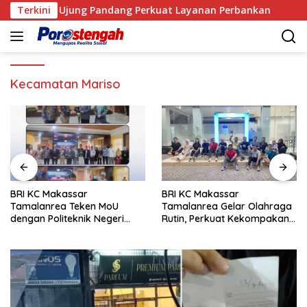
Langsung
 Negeri Ujung Pandang Perkuat Layanan Perbankan
Terkini
Ang
ke
konten
Kecamatan Mariso
BRI KC Makassar
BRI KC Makassar
Tamalanrea Teken MoU
Tamalanrea Gelar Olahraga
dengan Politeknik Negeri
Rutin, Perkuat Kekompakan
Ujung Pandang Perkuat
dan Budaya Kerja Sehat
Layanan Perbankan