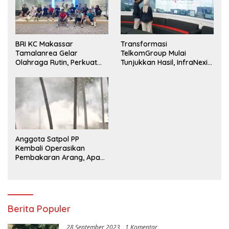
BRI KC Makassar
Transformasi
Tamalanrea Gelar
TelkomGroup Mulai
Olahraga Rutin, Perkuat
Tunjukkan Hasil, InfraNexia
Kekompakan dan Budaya
Catat Kinerja Positif
Kerja Sehat
Anggota Satpol PP
Kembali Operasikan
Pembakaran Arang, Apa
Kebal Hukum ?
Berita Populer
28 September 2023
1 Komentar