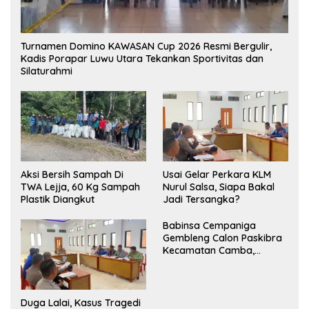
Turnamen Domino KAWASAN Cup 2026 Resmi Bergulir,
Kadis Porapar Luwu Utara Tekankan Sportivitas dan
Silaturahmi
Aksi Bersih Sampah Di
‎Usai Gelar Perkara KLM
TWA Lejja, 60 Kg Sampah
Nurul Salsa, Siapa Bakal
Plastik Diangkut
Jadi Tersangka?
Babinsa Cempaniga
Gembleng Calon Paskibra
Kecamatan Camba,
Tanamkan Disiplin dan
Semangat Nasionalisme
Duga Lalai, Kasus Tragedi