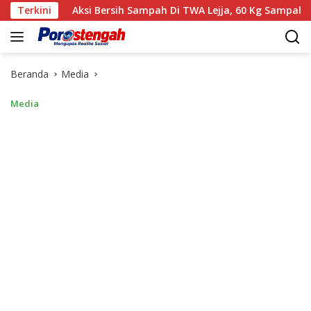
Langsung
Aksi Bersih Sampah Di TWA Lejja, 60 Kg Sampah Plastik Dian
Terkini
ke
konten
Beranda
Media
Media