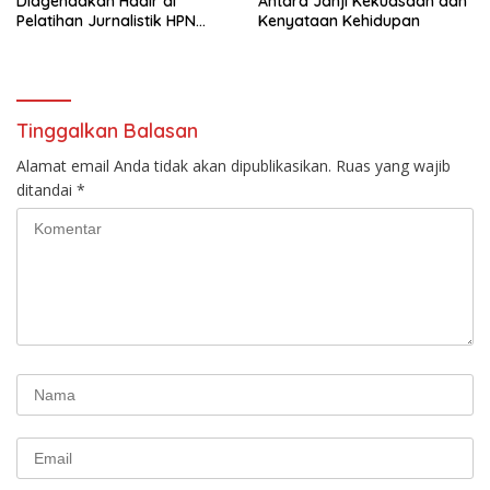
Diagendakan Hadir di
Antara Janji Kekuasaan dan
Pelatihan Jurnalistik HPN
Kenyataan Kehidupan
PWMOI
Tinggalkan Balasan
Alamat email Anda tidak akan dipublikasikan.
Ruas yang wajib
ditandai
*