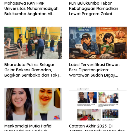
Mahasiswa KKN FKIP
PLN Bulukumba Tebar
Universitas Muhammadiyah
Kebahagiaan Ramadhan
Bulukumba Angkatan VII
Lewat Program Zakat
Resmi Ditarik dari
Kecamatan Eremerasa
Bharaduta Polres Selayar
Label Terverifikasi Dewan
Gelar Baksos Ramadan,
Pers Dipertanyakan:
Bagikan Sembako dan Takjil
Wartawan Sudah Digaji
kepada Warga
Layak?
Menkomdigi Mutia Hafid
‎Catatan Akhir 2025: Di