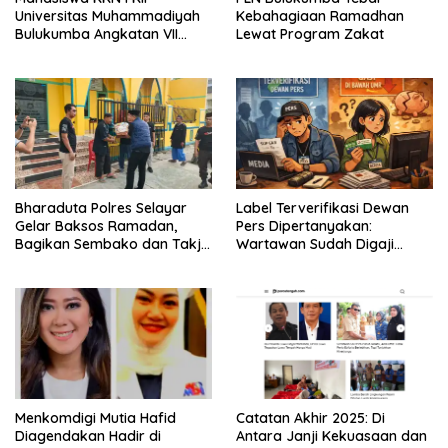
Universitas Muhammadiyah
Kebahagiaan Ramadhan
Bulukumba Angkatan VII
Lewat Program Zakat
Resmi Ditarik dari
Kecamatan Eremerasa
Bharaduta Polres Selayar
Label Terverifikasi Dewan
Gelar Baksos Ramadan,
Pers Dipertanyakan:
Bagikan Sembako dan Takjil
Wartawan Sudah Digaji
kepada Warga
Layak?
Menkomdigi Mutia Hafid
‎Catatan Akhir 2025: Di
Diagendakan Hadir di
Antara Janji Kekuasaan dan