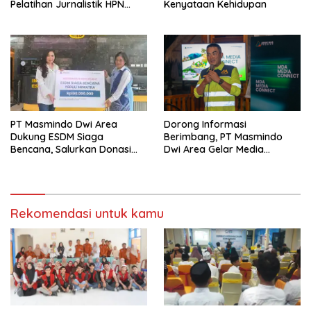
Pelatihan Jurnalistik HPN
Kenyataan Kehidupan
PWMOI
PT Masmindo Dwi Area
‎Dorong Informasi
Dukung ESDM Siaga
Berimbang, PT Masmindo
Bencana, Salurkan Donasi
Dwi Area Gelar Media
untuk Warga Terdampak di
Gathering MDA Media
Sumatera
Connect
Rekomendasi untuk kamu