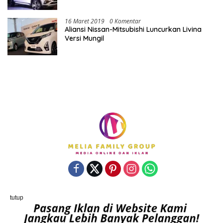
16 Maret 2019
0 Komentar
Aliansi Nissan-Mitsubishi Luncurkan Livina
Versi Mungil
Powered By porostengah.com | Support By PT. Melia Family
tutup
Group