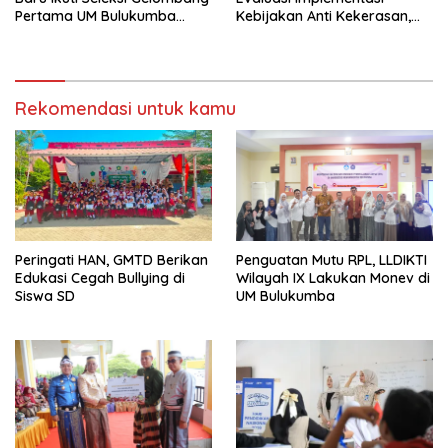
Pertama UM Bulukumba
Kebijakan Anti Kekerasan,
dengan Antusiasme Tinggi
Anti Narkoba, dan Anti
Korupsi LLDIKTI Wilayah IX
Rekomendasi untuk kamu
Peringati HAN, GMTD Berikan
Penguatan Mutu RPL, LLDIKTI
Edukasi Cegah Bullying di
Wilayah IX Lakukan Monev di
Siswa SD
UM Bulukumba