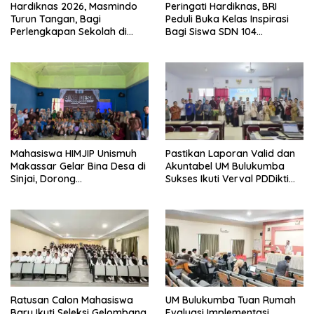
Hardiknas 2026, Masmindo
Peringati Hardiknas, BRI
Turun Tangan, Bagi
Peduli Buka Kelas Inspirasi
Perlengkapan Sekolah di
Bagi Siswa SDN 104
Luwu
Langensari
Mahasiswa HIMJIP Unismuh
Pastikan Laporan Valid dan
Makassar Gelar Bina Desa di
Akuntabel UM Bulukumba
Sinjai, Dorong
Sukses Ikuti Verval PDDikti
Pemberdayaan Masyarakat
Gelombang Keempat
Ratusan Calon Mahasiswa
UM Bulukumba Tuan Rumah
Baru Ikuti Seleksi Gelombang
Evaluasi Implementasi