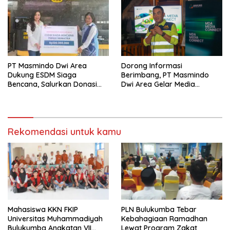
PT Masmindo Dwi Area
‎Dorong Informasi
Dukung ESDM Siaga
Berimbang, PT Masmindo
Bencana, Salurkan Donasi
Dwi Area Gelar Media
untuk Warga Terdampak di
Gathering MDA Media
Sumatera
Connect
Rekomendasi untuk kamu
Mahasiswa KKN FKIP
PLN Bulukumba Tebar
Universitas Muhammadiyah
Kebahagiaan Ramadhan
Bulukumba Angkatan VII
Lewat Program Zakat