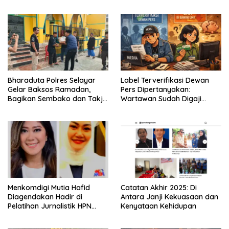
Resmi Ditarik dari
Kecamatan Eremerasa
Bharaduta Polres Selayar
Label Terverifikasi Dewan
Gelar Baksos Ramadan,
Pers Dipertanyakan:
Bagikan Sembako dan Takjil
Wartawan Sudah Digaji
kepada Warga
Layak?
Menkomdigi Mutia Hafid
‎Catatan Akhir 2025: Di
Diagendakan Hadir di
Antara Janji Kekuasaan dan
Pelatihan Jurnalistik HPN
Kenyataan Kehidupan
PWMOI