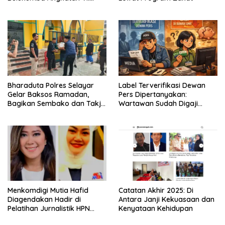
Resmi Ditarik dari
Kecamatan Eremerasa
Bharaduta Polres Selayar
Label Terverifikasi Dewan
Gelar Baksos Ramadan,
Pers Dipertanyakan:
Bagikan Sembako dan Takjil
Wartawan Sudah Digaji
kepada Warga
Layak?
Menkomdigi Mutia Hafid
‎Catatan Akhir 2025: Di
Diagendakan Hadir di
Antara Janji Kekuasaan dan
Pelatihan Jurnalistik HPN
Kenyataan Kehidupan
PWMOI