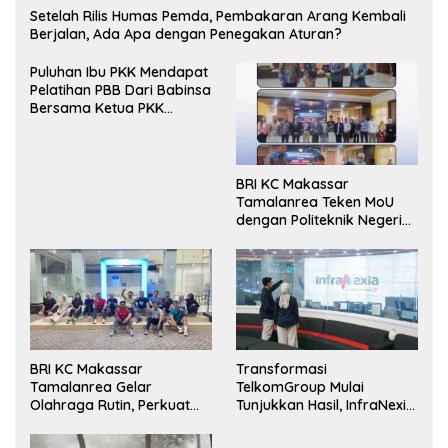
Setelah Rilis Humas Pemda, Pembakaran Arang Kembali
Berjalan, Ada Apa dengan Penegakan Aturan?
Puluhan Ibu PKK Mendapat
Pelatihan PBB Dari Babinsa
Bersama Ketua PKK
Moncongloe.
BRI KC Makassar
Tamalanrea Teken MoU
dengan Politeknik Negeri
Ujung Pandang Perkuat
Layanan Perbankan
BRI KC Makassar
Transformasi
Tamalanrea Gelar
TelkomGroup Mulai
Olahraga Rutin, Perkuat
Tunjukkan Hasil, InfraNexia
Kekompakan dan Budaya
Catat Kinerja Positif
Kerja Sehat