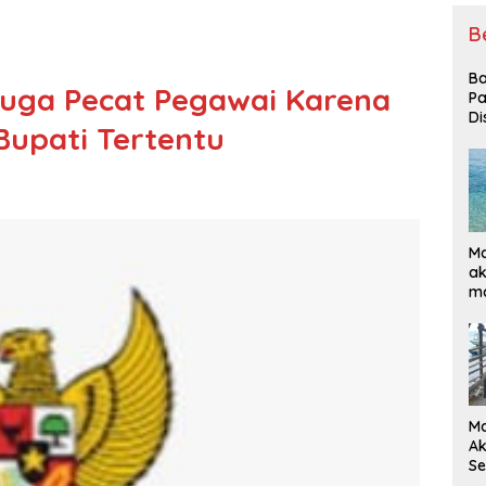
B
Ba
Duga Pecat Pegawai Karena
P
Di
Bupati Tertentu
Ma
ak
ma
Ke
Ma
Ak
Se
Ba