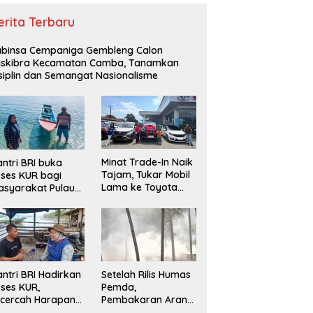
erita Terbaru
binsa Cempaniga Gembleng Calon
askibra Kecamatan Camba, Tanamkan
siplin dan Semangat Nasionalisme
Minat Trade-In Naik
ntri BRI buka
Tajam, Tukar Mobil
ses KUR bagi
Lama ke Toyota
syarakat Pulau
Baru Jadi Pilihan
lang, Maluku
Paling Efisien
ntri BRI Hadirkan
Setelah Rilis Humas
ses KUR,
Pemda,
cercah Harapan
Pembakaran Arang
ru di Pulau
Kembali Berjalan,