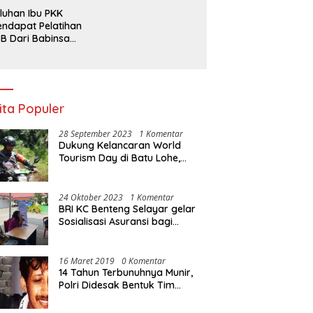
rpencil Maluku
Ada Apa dengan
luhan Ibu PKK
Penegakan Aturan?
ndapat Pelatihan
B Dari Babinsa
ersama Ketua PKK
ncongloe.
ita Populer
28 September 2023
1 Komentar
Dukung Kelancaran World
Tourism Day di Batu Lohe,
Kodim 1415/Selayar
operasikan 10 Unit Sepeda
Motor Dinas
24 Oktober 2023
1 Komentar
BRI KC Benteng Selayar gelar
Sosialisasi Asuransi bagi
Warga Pasar Sentral Bonea
16 Maret 2019
0 Komentar
14 Tahun Terbunuhnya Munir,
Polri Didesak Bentuk Tim
Khusus