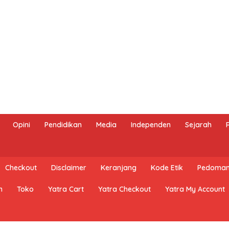
Opini
Pendidikan
Media
Independen
Sejarah
Checkout
Disclaimer
Keranjang
Kode Etik
Pedoman 
n
Toko
Yatra Cart
Yatra Checkout
Yatra My Account