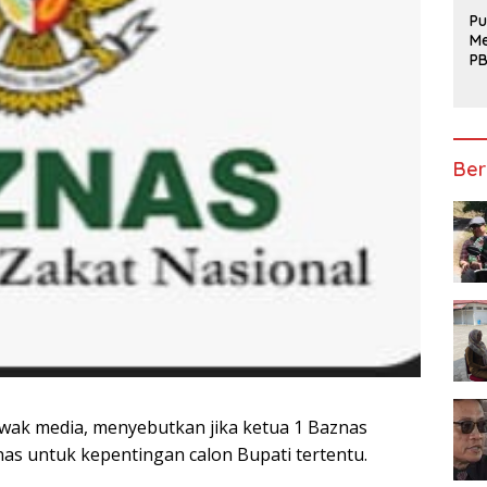
Te
Pu
Me
PB
B
Mo
Ber
awak media, menyebutkan jika ketua 1 Baznas
as untuk kepentingan calon Bupati tertentu.