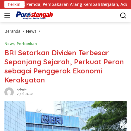
Langsung
s Pemda, Pembakaran Arang Kembali Berjalan, Ada Apa dengan 
Terkini
ke
konten
Beranda
News
News
,
Perbankan
BRI Setorkan Dividen Terbesar
Sepanjang Sejarah, Perkuat Peran
sebagai Penggerak Ekonomi
Kerakyatan
Admin
7 Juli 2026