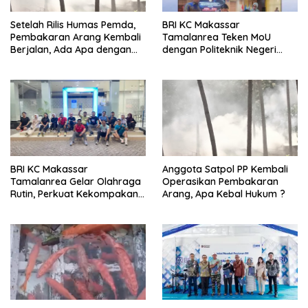
Setelah Rilis Humas Pemda,
BRI KC Makassar
Pembakaran Arang Kembali
Tamalanrea Teken MoU
Berjalan, Ada Apa dengan
dengan Politeknik Negeri
Penegakan Aturan?
Ujung Pandang Perkuat
Layanan Perbankan
BRI KC Makassar
Anggota Satpol PP Kembali
Tamalanrea Gelar Olahraga
Operasikan Pembakaran
Rutin, Perkuat Kekompakan
Arang, Apa Kebal Hukum ?
dan Budaya Kerja Sehat