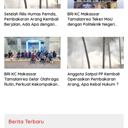
Setelah Rilis Humas Pemda,
BRI KC Makassar
Pembakaran Arang Kembali
Tamalanrea Teken MoU
Berjalan, Ada Apa dengan
dengan Politeknik Negeri
Penegakan Aturan?
Ujung Pandang Perkuat
Layanan Perbankan
BRI KC Makassar
Anggota Satpol PP Kembali
Tamalanrea Gelar Olahraga
Operasikan Pembakaran
Rutin, Perkuat Kekompakan
Arang, Apa Kebal Hukum ?
dan Budaya Kerja Sehat
Berita Terbaru