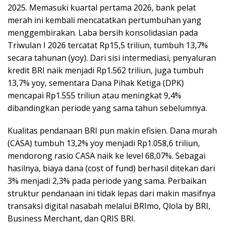
2025. Memasuki kuartal pertama 2026, bank pelat
merah ini kembali mencatatkan pertumbuhan yang
menggembirakan. Laba bersih konsolidasian pada
Triwulan I 2026 tercatat Rp15,5 triliun, tumbuh 13,7%
secara tahunan (yoy). Dari sisi intermediasi, penyaluran
kredit BRI naik menjadi Rp1.562 triliun, juga tumbuh
13,7% yoy, sementara Dana Pihak Ketiga (DPK)
mencapai Rp1.555 triliun atau meningkat 9,4%
dibandingkan periode yang sama tahun sebelumnya.
Kualitas pendanaan BRI pun makin efisien. Dana murah
(CASA) tumbuh 13,2% yoy menjadi Rp1.058,6 triliun,
mendorong rasio CASA naik ke level 68,07%. Sebagai
hasilnya, biaya dana (cost of fund) berhasil ditekan dari
3% menjadi 2,3% pada periode yang sama. Perbaikan
struktur pendanaan ini tidak lepas dari makin masifnya
transaksi digital nasabah melalui BRImo, Qlola by BRI,
Business Merchant, dan QRIS BRI.