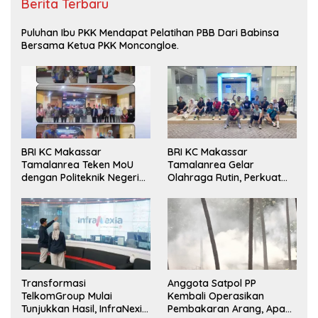
Berita Terbaru
Puluhan Ibu PKK Mendapat Pelatihan PBB Dari Babinsa
Bersama Ketua PKK Moncongloe.
BRI KC Makassar
BRI KC Makassar
Tamalanrea Teken MoU
Tamalanrea Gelar
dengan Politeknik Negeri
Olahraga Rutin, Perkuat
Ujung Pandang Perkuat
Kekompakan dan Budaya
Layanan Perbankan
Kerja Sehat
Transformasi
Anggota Satpol PP
TelkomGroup Mulai
Kembali Operasikan
Tunjukkan Hasil, InfraNexia
Pembakaran Arang, Apa