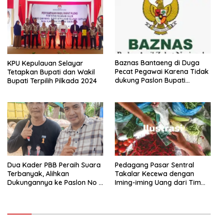
Baznas Bantaeng di Duga
KPU Kepulauan Selayar
Pecat Pegawai Karena Tidak
Tetapkan Bupati dan Wakil
dukung Paslon Bupati
Bupati Terpilih Pilkada 2024
Tertentu
Dua Kader PBB Peraih Suara
Pedagang Pasar Sentral
Terbanyak, Alihkan
Takalar Kecewa dengan
Dukungannya ke Paslon No 1
Iming-iming Uang dari Tim
DM-HY
Syamsari Kitta